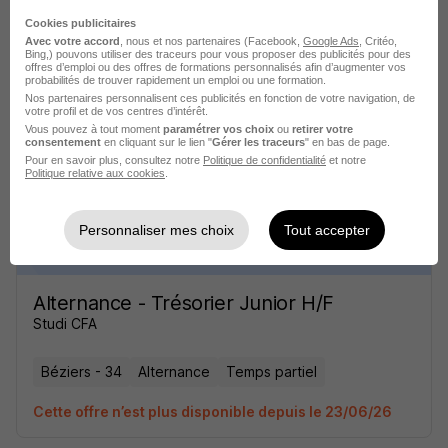
Alternance - Gestionnaire de Trésorerie
Cookies publicitaires
Junior H/F
Avec votre accord
, nous et nos partenaires (Facebook,
Google Ads
, Critéo,
Bing,) pouvons utiliser des traceurs pour vous proposer des publicités pour des
Studi CFA
offres d’emploi ou des offres de formations personnalisés afin d’augmenter vos
probabilités de trouver rapidement un emploi ou une formation.
Nos partenaires personnalisent ces publicités en fonction de votre navigation, de
Béziers - 34
Alternance
Temps partiel
votre profil et de vos centres d’intérêt.
Vous pouvez à tout moment
paramétrer vos choix
ou
retirer votre
consentement
en cliquant sur le lien "
Gérer les traceurs
" en bas de page.
Cette offre n’est plus disponible depuis le 23/06/26
Pour en savoir plus, consultez notre
Politique de confidentialité
et notre
Politique relative aux cookies
.
Personnaliser mes choix
Tout accepter
Alternance - Trésorier Junior H/F
Studi CFA
Béziers - 34
Alternance
Temps partiel
Cette offre n’est plus disponible depuis le 23/06/26