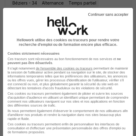
Béziers - 34
Alternance
Temps partiel
Continuer sans accepter
Cette offre n’est plus disponible depuis le 23/06/26
Hellowork utilise des cookies ou traceurs pour rendre votre
recherche d’emploi ou de formation encore plus efficace.
Cookies strictement nécessaires
Ces traceurs sont nécessaires au bon fonctionnement de nos services et
ne
Alternance - Trésorier Junior H/F
peuvent pas être désactivés
.
Studi CFA
Il s'agit notamment
de l'ensemble des cookies ou traceurs
permettant de maintenir
la session de l'utilisateur active pendant sa navigation sur le site, de stocker des
informations temporaires telles que les préférences des utilisateurs, les annonces
ou les offres vues, gérer les processus d'identification de l'utilisateur, vérifier s'il
Béziers - 34
Alternance
Temps partiel
est connecté ou non, et plus globalement garantir la sécurité du site web en
détectant les tentatives d'accès frauduleux ou les violations de sécurité.
Ces cookies ou traceurs permettent également de piloter et suivre les sources
Cette offre n’est plus disponible depuis le 23/06/26
d'acquisition d'audience en utilisant un identifiant unique permettant de comprendre
comment nos utilisateurs naviguent sur nos sites et nos applications en fonction
des différentes sources de trafic.
Ils nous permettent également d’observer le comportement de nos utilisateurs afin
d'améliorer nos produits et rendre la navigation dans nos sites beaucoup plus
rapide et fluide.
Ces cookies ou traceurs permettent enfin de personnaliser les interfaces de
consultation et d'effectuer une présentation personnalisée des offres d'emploi ou
de formations proposées.