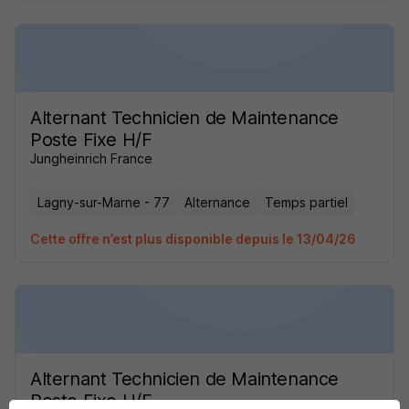
Alternant Technicien de Maintenance
Poste Fixe H/F
Jungheinrich France
Lagny-sur-Marne - 77
Alternance
Temps partiel
Cette offre n’est plus disponible depuis le 13/04/26
Alternant Technicien de Maintenance
Poste Fixe H/F