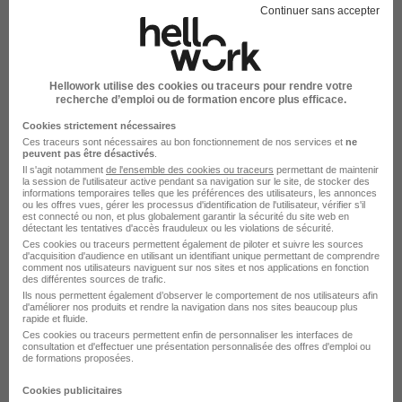
Jungheinrich France
Continuer sans accepter
Lagny-sur-Marne - 77
Alternance
Temps partiel
Hellowork utilise des cookies ou traceurs pour rendre votre
Cette offre n’est plus disponible depuis le 13/04/26
recherche d’emploi ou de formation encore plus efficace.
Cookies strictement nécessaires
Ces traceurs sont nécessaires au bon fonctionnement de nos services et
ne
peuvent pas être désactivés
.
Il s'agit notamment
de l'ensemble des cookies ou traceurs
permettant de maintenir
la session de l'utilisateur active pendant sa navigation sur le site, de stocker des
informations temporaires telles que les préférences des utilisateurs, les annonces
ou les offres vues, gérer les processus d'identification de l'utilisateur, vérifier s'il
est connecté ou non, et plus globalement garantir la sécurité du site web en
Alternant Technicien de Maintenance
détectant les tentatives d'accès frauduleux ou les violations de sécurité.
Poste Fixe H/F
Ces cookies ou traceurs permettent également de piloter et suivre les sources
d'acquisition d'audience en utilisant un identifiant unique permettant de comprendre
Jungheinrich France
comment nos utilisateurs naviguent sur nos sites et nos applications en fonction
des différentes sources de trafic.
Ils nous permettent également d’observer le comportement de nos utilisateurs afin
d'améliorer nos produits et rendre la navigation dans nos sites beaucoup plus
Lagny-sur-Marne - 77
Alternance
Temps partiel
rapide et fluide.
Ces cookies ou traceurs permettent enfin de personnaliser les interfaces de
Cette offre n’est plus disponible depuis le 13/04/26
consultation et d'effectuer une présentation personnalisée des offres d'emploi ou
de formations proposées.
Cookies publicitaires