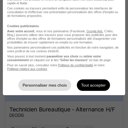
rapide et fluide.
Ces cookies ou traceurs permettent enfin de personnaliser les interfaces de
consultation et d'effectuer une présentation personnalisée des offres d'emploi ou
de formations proposées.
Cookies publicitaires
Avec votre accord
, nous et nos partenaires (Facebook,
Google Ads
, Critéo,
Technicien Bureautique - Alternance H/F
Bing,) pouvons utiliser des traceurs pour vous proposer des publicités pour des
offres d’emploi ou des offres de formations personnalisés afin d’augmenter vos
DEODIS
probabilités de trouver rapidement un emploi ou une formation.
Nos partenaires personnalisent ces publicités en fonction de votre navigation, de
votre profil et de vos centres d’intérêt.
Puteaux - 92
Alternance
Temps partiel
Vous pouvez à tout moment
paramétrer vos choix
ou
retirer votre
consentement
en cliquant sur le lien "
Gérer les traceurs
" en bas de page.
Cette offre n’est plus disponible depuis le 09/06/26
Pour en savoir plus, consultez notre
Politique de confidentialité
et notre
Politique relative aux cookies
.
Personnaliser mes choix
Tout accepter
Technicien Bureautique - Alternance H/F
DEODIS