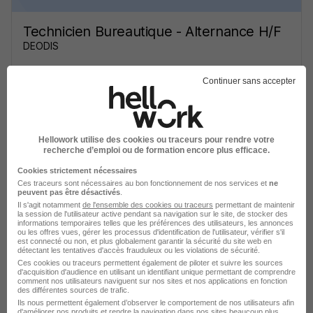
Technicien Bureautique - Alternance H/F
DEODIS
Puteaux - 92
Alternance
Temps partiel
Continuer sans accepter
Cette offre n’est plus disponible depuis le 09/06/26
Hellowork utilise des cookies ou traceurs pour rendre votre
recherche d’emploi ou de formation encore plus efficace.
Cookies strictement nécessaires
Ces traceurs sont nécessaires au bon fonctionnement de nos services et
ne
peuvent pas être désactivés
.
Il s'agit notamment
de l'ensemble des cookies ou traceurs
permettant de maintenir
Technicien Bureautique - Alternance H/F
la session de l'utilisateur active pendant sa navigation sur le site, de stocker des
informations temporaires telles que les préférences des utilisateurs, les annonces
DEODIS
ou les offres vues, gérer les processus d'identification de l'utilisateur, vérifier s'il
est connecté ou non, et plus globalement garantir la sécurité du site web en
détectant les tentatives d'accès frauduleux ou les violations de sécurité.
Puteaux - 92
Alternance
Temps partiel
Ces cookies ou traceurs permettent également de piloter et suivre les sources
d'acquisition d'audience en utilisant un identifiant unique permettant de comprendre
comment nos utilisateurs naviguent sur nos sites et nos applications en fonction
Cette offre n’est plus disponible depuis le 09/06/26
des différentes sources de trafic.
Ils nous permettent également d’observer le comportement de nos utilisateurs afin
d'améliorer nos produits et rendre la navigation dans nos sites beaucoup plus