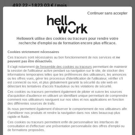
492,22 - 1 823,03 € / mois
Continuer sans accepter
Voir l’offre
il y a 24 jours
Hellowork utilise des cookies ou traceurs pour rendre votre
recherche d’emploi ou de formation encore plus efficace.
Cookies strictement nécessaires
Ces traceurs sont nécessaires au bon fonctionnement de nos services et
ne
peuvent pas être désactivés
.
Il s'agit notamment
de l'ensemble des cookies ou traceurs
permettant de maintenir
Créez une alerte
la session de l'utilisateur active pendant sa navigation sur le site, de stocker des
informations temporaires telles que les préférences des utilisateurs, les annonces
ou les offres vues, gérer les processus d'identification de l'utilisateur, vérifier s'il
Soyez alerté des nouvelles offres pour cette
est connecté ou non, et plus globalement garantir la sécurité du site web en
détectant les tentatives d'accès frauduleux ou les violations de sécurité.
recherche dès leur parution.
Ces cookies ou traceurs permettent également de piloter et suivre les sources
d'acquisition d'audience en utilisant un identifiant unique permettant de comprendre
comment nos utilisateurs naviguent sur nos sites et nos applications en fonction
des différentes sources de trafic.
Créer mon alerte
Ils nous permettent également d’observer le comportement de nos utilisateurs afin
d'améliorer nos produits et rendre la navigation dans nos sites beaucoup plus
rapide et fluide.
En cliquant sur "Créer mon alerte", vous acceptez les
Ces cookies ou traceurs permettent enfin de personnaliser les interfaces de
CGU
et déclarez avoir pris connaissance de la
consultation et d'effectuer une présentation personnalisée des offres d'emploi ou
politique de protection des données du site
de formations proposées.