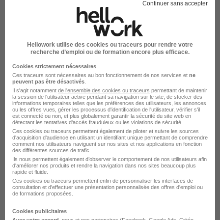
Continuer sans accepter
agricole
Alternance Urvillers Mécanicien agricole
Alternance Amiens Mécanicien agricole
Hellowork utilise des cookies ou traceurs pour rendre votre
Alternance Ploufragan Mécanicien agricole
recherche d’emploi ou de formation encore plus efficace.
Parcourir toutes les alternances de Mécanicien
Cookies strictement nécessaires
agricole
Ces traceurs sont nécessaires au bon fonctionnement de nos services et
ne
peuvent pas être désactivés
.
Il s'agit notamment
de l'ensemble des cookies ou traceurs
permettant de maintenir
la session de l'utilisateur active pendant sa navigation sur le site, de stocker des
informations temporaires telles que les préférences des utilisateurs, les annonces
ou les offres vues, gérer les processus d'identification de l'utilisateur, vérifier s'il
est connecté ou non, et plus globalement garantir la sécurité du site web en
détectant les tentatives d'accès frauduleux ou les violations de sécurité.
Ces cookies ou traceurs permettent également de piloter et suivre les sources
Alternance par métiers similaires
d'acquisition d'audience en utilisant un identifiant unique permettant de comprendre
comment nos utilisateurs naviguent sur nos sites et nos applications en fonction
des différentes sources de trafic.
Ils nous permettent également d’observer le comportement de nos utilisateurs afin
Alternance Mécanicien d'engin de chantier
d'améliorer nos produits et rendre la navigation dans nos sites beaucoup plus
rapide et fluide.
Alternance Mécanicien TP
Ces cookies ou traceurs permettent enfin de personnaliser les interfaces de
consultation et d'effectuer une présentation personnalisée des offres d'emploi ou
Alternance Mécanicien aéronautique
de formations proposées.
Cookies publicitaires