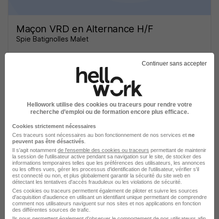
Maçon VRD en Alternance H/F
Spie Batignolles Malet
Toulouse - 31
Alternance
Temps partiel
Continuer sans accepter
Cette offre n’est plus disponible depuis le 11/05/26
Hellowork utilise des cookies ou traceurs pour rendre votre
recherche d’emploi ou de formation encore plus efficace.
Cookies strictement nécessaires
Ces traceurs sont nécessaires au bon fonctionnement de nos services et
ne
peuvent pas être désactivés
.
Il s'agit notamment
de l'ensemble des cookies ou traceurs
permettant de maintenir
Maçon VRD - Ouvrier Routier Debutant
la session de l'utilisateur active pendant sa navigation sur le site, de stocker des
informations temporaires telles que les préférences des utilisateurs, les annonces
H/F
ou les offres vues, gérer les processus d'identification de l'utilisateur, vérifier s'il
est connecté ou non, et plus globalement garantir la sécurité du site web en
Midi Pyrenees
détectant les tentatives d'accès frauduleux ou les violations de sécurité.
Ces cookies ou traceurs permettent également de piloter et suivre les sources
d'acquisition d'audience en utilisant un identifiant unique permettant de comprendre
Toulouse - 31
Alternance
Temps partiel
comment nos utilisateurs naviguent sur nos sites et nos applications en fonction
des différentes sources de trafic.
Ils nous permettent également d’observer le comportement de nos utilisateurs afin