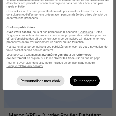
Cette offre n’est plus disponible depuis le 03/07/26
d'améliorer nos produits et rendre la navigation dans nos sites beaucoup plus
rapide et fluide.
Ces cookies ou traceurs permettent enfin de personnaliser les interfaces de
consultation et d'effectuer une présentation personnalisée des offres d'emploi ou
de formations proposées.
Cookies publicitaires
Avec votre accord
, nous et nos partenaires (Facebook,
Google Ads
, Critéo,
Bing,) pouvons utiliser des traceurs pour vous proposer des publicités pour des
offres d’emploi ou des offres de formations personnalisés afin d’augmenter vos
Maçon VRD - Ouvrier Routier Debutant
probabilités de trouver rapidement un emploi ou une formation.
H/F
Nos partenaires personnalisent ces publicités en fonction de votre navigation, de
votre profil et de vos centres d’intérêt.
Midi Pyrenees
Vous pouvez à tout moment
paramétrer vos choix
ou
retirer votre
consentement
en cliquant sur le lien "
Gérer les traceurs
" en bas de page.
Pour en savoir plus, consultez notre
Politique de confidentialité
et notre
Toulouse - 31
Alternance
Temps partiel
Politique relative aux cookies
.
Cette offre n’est plus disponible depuis le 03/07/26
Personnaliser mes choix
Tout accepter
Maçon VRD - Ouvrier Routier Debutant