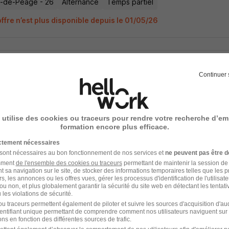
-de-Péage - 26
Alternance
Temps partiel
ffre n’est plus disponible depuis le 01/05/26
n en Apprentissage. Fa26 H/F
Continuer 
 M.Btp
-de-Péage - 26
Alternance
Temps partiel
 utilise des cookies ou traceurs pour rendre votre recherche d’em
ffre n’est plus disponible depuis le 01/05/26
formation encore plus efficace.
ictement nécessaires
 sont nécessaires au bon fonctionnement de nos services et
ne peuvent pas être d
amment
de l'ensemble des cookies ou traceurs
permettant de maintenir la session de l
t sa navigation sur le site, de stocker des informations temporaires telles que les 
n en Apprentissage. Fa26 H/F
rs, les annonces ou les offres vues, gérer les processus d'identification de l'utilisateur,
ou non, et plus globalement garantir la sécurité du site web en détectant les tentati
 M.Btp
les violations de sécurité.
u traceurs permettent également de piloter et suivre les sources d'acquisition d'a
identifiant unique permettant de comprendre comment nos utilisateurs naviguent sur 
-de-Péage - 26
Alternance
Temps partiel
ns en fonction des différentes sources de trafic.