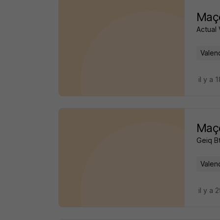
Maço
Actual
Valen
il y a 
Maço
Geiq B
Valen
il y a 