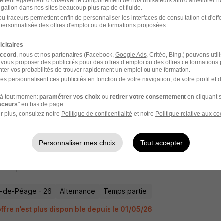
ettent également d’observer le comportement de nos utilisateurs afin d'améliorer no
ffre n’est plus disponible depuis le 01/05/26
igation dans nos sites beaucoup plus rapide et fluide.
u traceurs permettent enfin de personnaliser les interfaces de consultation et d'eff
personnalisée des offres d'emploi ou de formations proposées.
icitaires
n en Apprentissage. Fa26 H/F
accord
, nous et nos partenaires (Facebook,
Google Ads
, Critéo, Bing,) pouvons util
 vous proposer des publicités pour des offres d’emploi ou des offres de formations
 M.Btp
ter vos probabilités de trouver rapidement un emploi ou une formation.
es personnalisent ces publicités en fonction de votre navigation, de votre profil et 
-de-Péage - 26
Alternance
Temps partiel
à tout moment
paramétrer vos choix
ou
retirer votre consentement
en cliquant s
raceurs
" en bas de page.
ffre n’est plus disponible depuis le 01/05/26
r plus, consultez notre
Politique de confidentialité
et notre
Politique relative aux co
Personnaliser mes choix
Tout accepter
n en Apprentissage. Fa26 H/F
 M.Btp
-de-Péage - 26
Alternance
Temps partiel
ffre n’est plus disponible depuis le 01/05/26