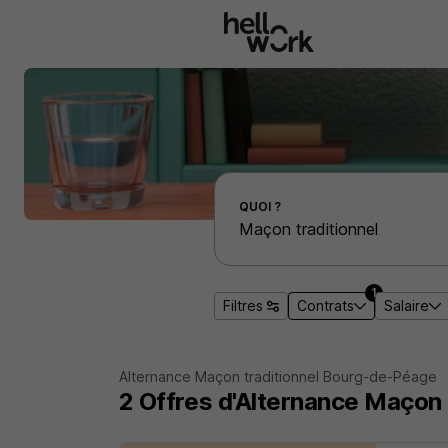
Aller au contenu principal
Effectuer une recherche d'emploi par localité
QUOI ?
1
Filtres
Contrats
Salaire
Alternance Maçon traditionnel Bourg-de-Péage
2
Offres d'Alternance
Maçon 