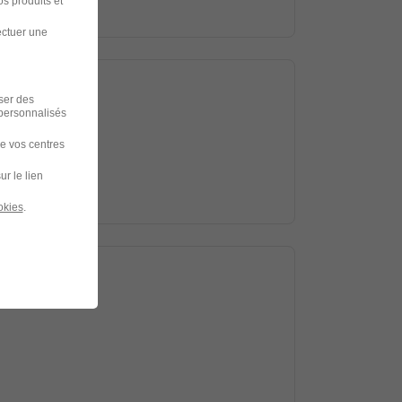
s produits et
ectuer une
iser des
 personnalisés
de vos centres
ur le lien
okies
.