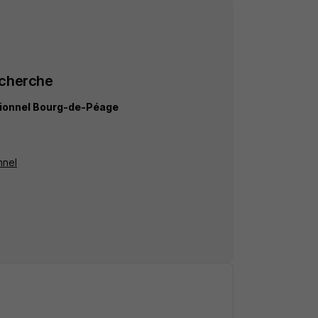
echerche
tionnel Bourg-de-Péage
nnel