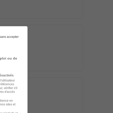
sans accepter
ploi ou de
ésactivés
.
'utilisateur
préférences
 vérifier s'il
ves d'accès
udience en
nos sites et