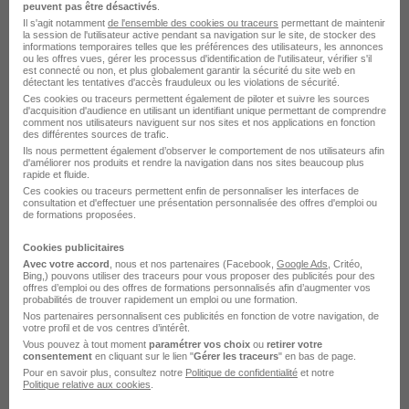
peuvent pas être désactivés
.
production
Il s'agit notamment
de l'ensemble des cookies ou traceurs
permettant de maintenir
la session de l'utilisateur active pendant sa navigation sur le site, de stocker des
informations temporaires telles que les préférences des utilisateurs, les annonces
ou les offres vues, gérer les processus d'identification de l'utilisateur, vérifier s'il
est connecté ou non, et plus globalement garantir la sécurité du site web en
détectant les tentatives d'accès frauduleux ou les violations de sécurité.
Ces cookies ou traceurs permettent également de piloter et suivre les sources
d'acquisition d'audience en utilisant un identifiant unique permettant de comprendre
comment nos utilisateurs naviguent sur nos sites et nos applications en fonction
Alternance par métiers similaires
des différentes sources de trafic.
Ils nous permettent également d’observer le comportement de nos utilisateurs afin
d'améliorer nos produits et rendre la navigation dans nos sites beaucoup plus
Alternance Responsable de production
rapide et fluide.
Ces cookies ou traceurs permettent enfin de personnaliser les interfaces de
Alternance Gestionnaire de production
consultation et d'effectuer une présentation personnalisée des offres d'emploi ou
de formations proposées.
Alternance Chargé de production
Cookies publicitaires
Alternance Chef de fabrication
Avec votre accord
, nous et nos partenaires (Facebook,
Google Ads
, Critéo,
Bing,) pouvons utiliser des traceurs pour vous proposer des publicités pour des
Alternance Coordinateur de production
offres d’emploi ou des offres de formations personnalisés afin d’augmenter vos
probabilités de trouver rapidement un emploi ou une formation.
Alternance Chef d'équipe production
Nos partenaires personnalisent ces publicités en fonction de votre navigation, de
votre profil et de vos centres d’intérêt.
Vous pouvez à tout moment
paramétrer vos choix
ou
retirer votre
consentement
en cliquant sur le lien "
Gérer les traceurs
" en bas de page.
Pour en savoir plus, consultez notre
Politique de confidentialité
et notre
Politique relative aux cookies
.