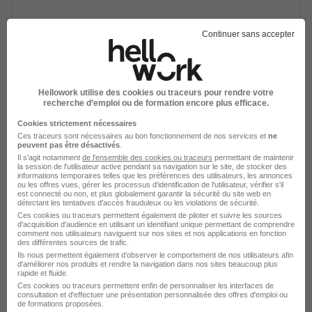
Le Mans - 72
Alternance
Temps partiel
Continuer sans accepter
Cette offre n’est plus disponible depuis le 01/06/26
Hellowork utilise des cookies ou traceurs pour rendre votre
recherche d’emploi ou de formation encore plus efficace.
Cookies strictement nécessaires
Ces traceurs sont nécessaires au bon fonctionnement de nos services et
ne
peuvent pas être désactivés
.
Il s'agit notamment
de l'ensemble des cookies ou traceurs
permettant de maintenir
Alternance - Amelioration Continue H/F
la session de l'utilisateur active pendant sa navigation sur le site, de stocker des
informations temporaires telles que les préférences des utilisateurs, les annonces
L'Industrie recrute
ou les offres vues, gérer les processus d'identification de l'utilisateur, vérifier s'il
est connecté ou non, et plus globalement garantir la sécurité du site web en
détectant les tentatives d'accès frauduleux ou les violations de sécurité.
Le Mans - 72
Alternance
Temps partiel
Ces cookies ou traceurs permettent également de piloter et suivre les sources
d'acquisition d'audience en utilisant un identifiant unique permettant de comprendre
comment nos utilisateurs naviguent sur nos sites et nos applications en fonction
Cette offre n’est plus disponible depuis le 01/06/26
des différentes sources de trafic.
Ils nous permettent également d’observer le comportement de nos utilisateurs afin
d'améliorer nos produits et rendre la navigation dans nos sites beaucoup plus
rapide et fluide.
Ces cookies ou traceurs permettent enfin de personnaliser les interfaces de
consultation et d'effectuer une présentation personnalisée des offres d'emploi ou
de formations proposées.