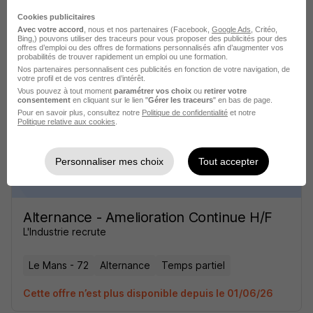
Cookies publicitaires
Avec votre accord
, nous et nos partenaires (Facebook,
Google Ads
, Critéo,
Alternance - Amelioration Continue H/F
Bing,) pouvons utiliser des traceurs pour vous proposer des publicités pour des
L'Industrie recrute
offres d’emploi ou des offres de formations personnalisés afin d’augmenter vos
probabilités de trouver rapidement un emploi ou une formation.
Nos partenaires personnalisent ces publicités en fonction de votre navigation, de
votre profil et de vos centres d’intérêt.
Le Mans - 72
Alternance
Temps partiel
Vous pouvez à tout moment
paramétrer vos choix
ou
retirer votre
consentement
en cliquant sur le lien "
Gérer les traceurs
" en bas de page.
Cette offre n’est plus disponible depuis le 01/06/26
Pour en savoir plus, consultez notre
Politique de confidentialité
et notre
Politique relative aux cookies
.
Personnaliser mes choix
Tout accepter
Alternance - Amelioration Continue H/F
L'Industrie recrute
Le Mans - 72
Alternance
Temps partiel
Cette offre n’est plus disponible depuis le 01/06/26