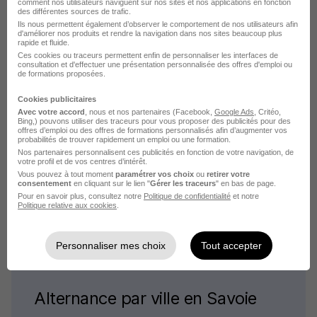
comment nos utilisateurs naviguent sur nos sites et nos applications en fonction
des différentes sources de trafic.
Ils nous permettent également d’observer le comportement de nos utilisateurs afin
d'améliorer nos produits et rendre la navigation dans nos sites beaucoup plus
rapide et fluide.
Ces cookies ou traceurs permettent enfin de personnaliser les interfaces de
consultation et d'effectuer une présentation personnalisée des offres d'emploi ou
de formations proposées.
Alternance par métier dans le
Cookies publicitaires
domaine BTP à Chambéry
Avec votre accord
, nous et nos partenaires (Facebook,
Google Ads
, Critéo,
Bing,) pouvons utiliser des traceurs pour vous proposer des publicités pour des
offres d’emploi ou des offres de formations personnalisés afin d’augmenter vos
probabilités de trouver rapidement un emploi ou une formation.
Alternance Chambéry Plombier chauffagiste
Nos partenaires personnalisent ces publicités en fonction de votre navigation, de
votre profil et de vos centres d’intérêt.
Alternance Chambéry Electricien d'équipement
Vous pouvez à tout moment
paramétrer vos choix
ou
retirer votre
Alternance Chambéry Technicien travaux
consentement
en cliquant sur le lien "
Gérer les traceurs
" en bas de page.
Pour en savoir plus, consultez notre
Politique de confidentialité
et notre
Alternance Chambéry Charpentier bois
Politique relative aux cookies
.
Personnaliser mes choix
Tout accepter
Alternance par ville en Savoie