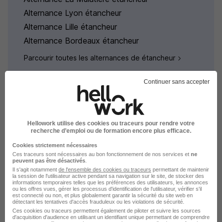
Alternance Lyon étancheur
Alternance Lille étancheur
Alternance Bordeaux étancheur
Parcourir toutes les alternances de étancheur
Continuer sans accepter
Alternance par métiers similaires
Hellowork utilise des cookies ou traceurs pour rendre votre
recherche d’emploi ou de formation encore plus efficace.
Alternance Calorifugeur
Cookies strictement nécessaires
Ces traceurs sont nécessaires au bon fonctionnement de nos services et
ne
Alternance Installateur photovoltaïque
peuvent pas être désactivés
.
Il s'agit notamment
de l'ensemble des cookies ou traceurs
permettant de maintenir
Alternance Couvreur zingueur
la session de l'utilisateur active pendant sa navigation sur le site, de stocker des
informations temporaires telles que les préférences des utilisateurs, les annonces
Alternance Couvreur
ou les offres vues, gérer les processus d'identification de l'utilisateur, vérifier s'il
est connecté ou non, et plus globalement garantir la sécurité du site web en
Alternance Aide couvreur
détectant les tentatives d'accès frauduleux ou les violations de sécurité.
Ces cookies ou traceurs permettent également de piloter et suivre les sources
Alternance Zingueur
d'acquisition d'audience en utilisant un identifiant unique permettant de comprendre