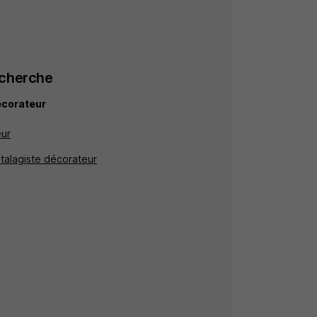
echerche
écorateur
eur
Etalagiste décorateur