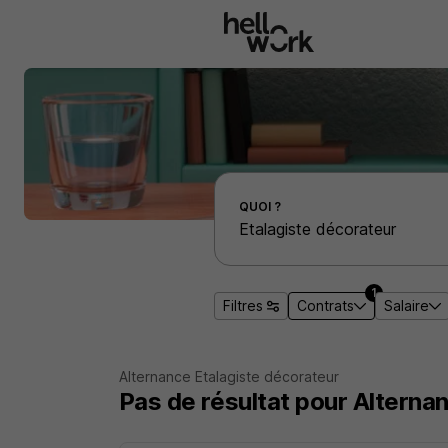
Aller au contenu principal
Effectuer une recherche d'emploi par localité
QUOI ?
1
Filtres
Contrats
Salaire
Alternance Etalagiste décorateur
Pas de résultat pour Alterna