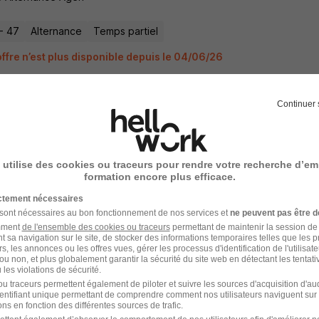
- 47
Alternance
Temps partiel
offre n’est plus disponible depuis le 04/06/26
Continuer 
elor RC - Decorateur dans une Entreprise
rnance H/F
 utilise des cookies ou traceurs pour rendre votre recherche d’em
 Alternance Agen
formation encore plus efficace.
ictement nécessaires
- 47
Alternance
Temps partiel
 sont nécessaires au bon fonctionnement de nos services et
ne peuvent pas être d
offre n’est plus disponible depuis le 04/06/26
amment
de l'ensemble des cookies ou traceurs
permettant de maintenir la session de l
t sa navigation sur le site, de stocker des informations temporaires telles que les 
rs, les annonces ou les offres vues, gérer les processus d'identification de l'utilisateur,
ou non, et plus globalement garantir la sécurité du site web en détectant les tentati
les violations de sécurité.
u traceurs permettent également de piloter et suivre les sources d'acquisition d'a
rnance - Visual Merchandising & Styling Spe
identifiant unique permettant de comprendre comment nos utilisateurs naviguent sur 
ns en fonction des différentes sources de trafic.