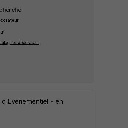
echerche
écorateur
eur
Etalagiste décorateur
 d'Evenementiel - en