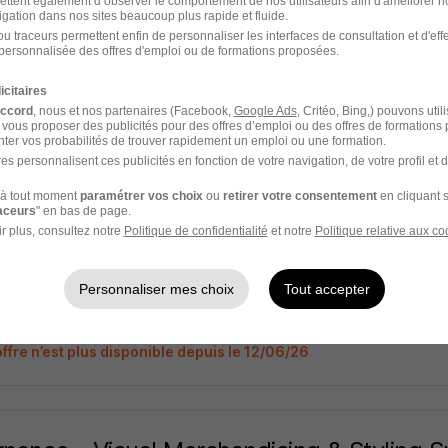
es H/F
ettent également d’observer le comportement de nos utilisateurs afin d'améliorer no
igation dans nos sites beaucoup plus rapide et fluide.
u traceurs permettent enfin de personnaliser les interfaces de consultation et d'eff
personnalisée des offres d'emploi ou de formations proposées.
- 75
Alternance
Temps partiel
icitaires
ffre n’est plus disponible depuis le 12/06/26
accord
, nous et nos partenaires (Facebook,
Google Ads
, Critéo, Bing,) pouvons util
 vous proposer des publicités pour des offres d’emploi ou des offres de formations
ter vos probabilités de trouver rapidement un emploi ou une formation.
es personnalisent ces publicités en fonction de votre navigation, de votre profil et 
à tout moment
paramétrer vos choix
ou
retirer votre consentement
en cliquant s
rnance - Visual Merchandising & Styling Spe
raceurs
" en bas de page.
r plus, consultez notre
Politique de confidentialité
et notre
Politique relative aux co
es H/F
Personnaliser mes choix
Tout accepter
- 75
Alternance
Temps partiel
ffre n’est plus disponible depuis le 12/06/26