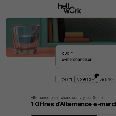
Aller au contenu principal
Effectuer une recherche d'emploi par localité
QUOI ?
1
Filtres
Contrats
Salaire
Alternance e-merchandiser Ivry-sur-Seine
1
Offres d'Alternance
e-merch