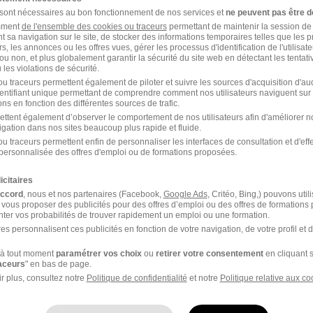
 sont nécessaires au bon fonctionnement de nos services et
ne peuvent pas être d
Alternance Amiens e-merchandiser
amment
de l'ensemble des cookies ou traceurs
permettant de maintenir la session de l
t sa navigation sur le site, de stocker des informations temporaires telles que les 
rs, les annonces ou les offres vues, gérer les processus d'identification de l'utilisateur,
handiser
ou non, et plus globalement garantir la sécurité du site web en détectant les tentati
les violations de sécurité.
u traceurs permettent également de piloter et suivre les sources d'acquisition d'a
identifiant unique permettant de comprendre comment nos utilisateurs naviguent sur 
ns en fonction des différentes sources de trafic.
ettent également d’observer le comportement de nos utilisateurs afin d'améliorer no
igation dans nos sites beaucoup plus rapide et fluide.
u traceurs permettent enfin de personnaliser les interfaces de consultation et d'eff
laires
personnalisée des offres d'emploi ou de formations proposées.
icitaires
Alternance Responsable
accord
, nous et nos partenaires (Facebook,
Google Ads
, Critéo, Bing,) pouvons util
merchandising
 vous proposer des publicités pour des offres d’emploi ou des offres de formations
ter vos probabilités de trouver rapidement un emploi ou une formation.
es personnalisent ces publicités en fonction de votre navigation, de votre profil et 
à tout moment
paramétrer vos choix
ou
retirer votre consentement
en cliquant s
raceurs
" en bas de page.
r plus, consultez notre
Politique de confidentialité
et notre
Politique relative aux co
le domaine Distribution à Ivry-sur-Seine