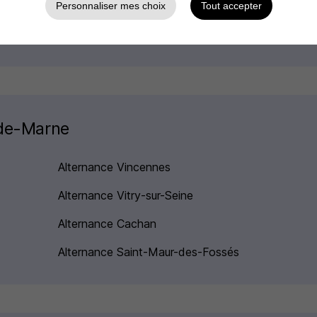
Personnaliser mes choix
Tout accepter
Alternance Ivry-sur-Seine Chef de
secteur
-de-Marne
Alternance Vincennes
Alternance Vitry-sur-Seine
Alternance Cachan
Alternance Saint-Maur-des-Fossés