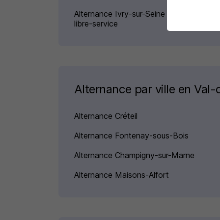
Alternance Ivry-sur-Seine Employé de
libre-service
Alternance par ville en Val
Alternance Créteil
Alternance Fontenay-sous-Bois
Alternance Champigny-sur-Marne
Alternance Maisons-Alfort