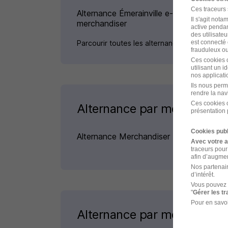
Ces traceurs
Alternance Émerainville e-
Il s'agit not
merchandiser
active pendan
des utilisateu
Parcourir toutes les alternances de e-merc
est connecté 
frauduleux ou 
Ces cookies o
utilisant un 
nos applicatio
Ils nous perm
rendre la nav
Ces cookies o
Alternance par métiers simi
présentation 
Cookies publ
Alternance Merchandiser
Avec votre 
traceurs pour
afin d’augmen
Nos partenair
d’intérêt.
Vous pouvez 
"
Gérer les t
Pour en savoi
Alternance par métier dans 