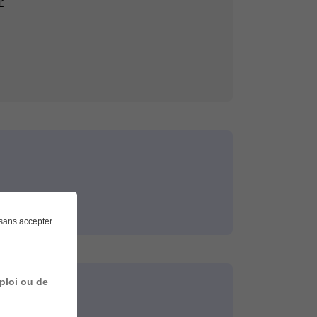
r
sans accepter
ploi ou de