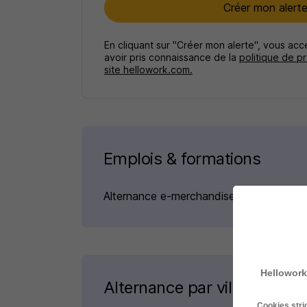
Créer mon alert
En cliquant sur "Créer mon alerte", vous ac
avoir pris connaissance de la
politique de p
site hellowork.com.
Emplois & formations
Alternance e-merchandiser
Hellowork
Alternance par ville pour l
Cookies str