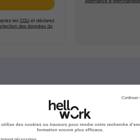
Alternance e-merchandise
e
ceptez les
CGU
et déclarez
rotection des données du
Alternance Distribution
Continuer 
 utilise des cookies ou traceurs pour rendre votre recherche d’em
e métier e-merchandiser
formation encore plus efficace.
ictement nécessaires