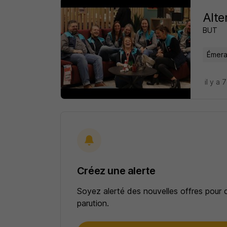
Alte
BUT
Émerai
il y a 
Créez une alerte
Soyez alerté des nouvelles offres pour 
parution.