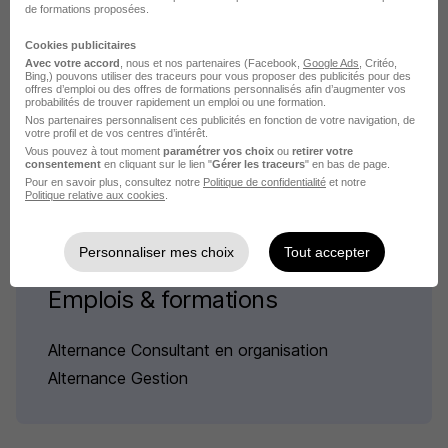
de formations proposées.
Alternance - Assistant Organisation
Cookies publicitaires
Transport - BTS G.T.L.A H/F
Avec votre accord
, nous et nos partenaires (Facebook,
Google Ads
, Critéo,
Aurlom BTS+ Lille
Bing,) pouvons utiliser des traceurs pour vous proposer des publicités pour des
offres d’emploi ou des offres de formations personnalisés afin d’augmenter vos
probabilités de trouver rapidement un emploi ou une formation.
Lille - 59
Alternance
Temps partiel
Nos partenaires personnalisent ces publicités en fonction de votre navigation, de
votre profil et de vos centres d’intérêt.
Vous pouvez à tout moment
paramétrer vos choix
ou
retirer votre
Cette offre n’est plus disponible depuis le 12/06/26
consentement
en cliquant sur le lien "
Gérer les traceurs
" en bas de page.
Pour en savoir plus, consultez notre
Politique de confidentialité
et notre
Politique relative aux cookies
.
Personnaliser mes choix
Tout accepter
Emplois & formations
Alternance Consultant en organisation
Alternance Gestion