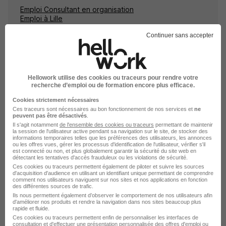
Emploi Consultant en organisation
Emploi à Lille
Alternance Consultant en organisation
Continuer sans accepter
Hellowork utilise des cookies ou traceurs pour rendre votre
recherche d’emploi ou de formation encore plus efficace.
Alternance - Assistant Organisation
Cookies strictement nécessaires
Transport - BTS G.T.L.A H/F
Ces traceurs sont nécessaires au bon fonctionnement de nos services et
ne
peuvent pas être désactivés
.
Aurlom BTS+ Lille
Il s'agit notamment
de l'ensemble des cookies ou traceurs
permettant de maintenir
la session de l'utilisateur active pendant sa navigation sur le site, de stocker des
informations temporaires telles que les préférences des utilisateurs, les annonces
Lille - 59
Alternance
Temps partiel
ou les offres vues, gérer les processus d'identification de l'utilisateur, vérifier s'il
est connecté ou non, et plus globalement garantir la sécurité du site web en
détectant les tentatives d'accès frauduleux ou les violations de sécurité.
Cette offre n’est plus disponible depuis le 12/06/26
Ces cookies ou traceurs permettent également de piloter et suivre les sources
d'acquisition d'audience en utilisant un identifiant unique permettant de comprendre
comment nos utilisateurs naviguent sur nos sites et nos applications en fonction
des différentes sources de trafic.
Ils nous permettent également d’observer le comportement de nos utilisateurs afin
d'améliorer nos produits et rendre la navigation dans nos sites beaucoup plus
rapide et fluide.
Ces cookies ou traceurs permettent enfin de personnaliser les interfaces de
consultation et d'effectuer une présentation personnalisée des offres d'emploi ou