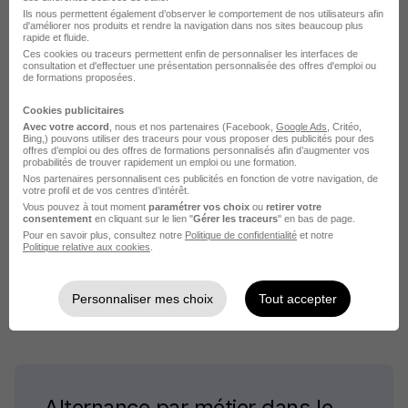
Alternance Chef rayon boulangerie pâtisserie
Ils nous permettent également d’observer le comportement de nos utilisateurs afin
d'améliorer nos produits et rendre la navigation dans nos sites beaucoup plus
rapide et fluide.
Alternance Chef de rayon épicerie
Ces cookies ou traceurs permettent enfin de personnaliser les interfaces de
consultation et d'effectuer une présentation personnalisée des offres d'emploi ou
de formations proposées.
Cookies publicitaires
Avec votre accord
, nous et nos partenaires (Facebook,
Google Ads
, Critéo,
Bing,) pouvons utiliser des traceurs pour vous proposer des publicités pour des
offres d’emploi ou des offres de formations personnalisés afin d’augmenter vos
Alternance par ville pour le
probabilités de trouver rapidement un emploi ou une formation.
Nos partenaires personnalisent ces publicités en fonction de votre navigation, de
métier Chef rayon charcuterie
votre profil et de vos centres d’intérêt.
Vous pouvez à tout moment
paramétrer vos choix
ou
retirer votre
traiteur
consentement
en cliquant sur le lien "
Gérer les traceurs
" en bas de page.
Pour en savoir plus, consultez notre
Politique de confidentialité
et notre
Politique relative aux cookies
.
Alternance Bray-Dunes Chef rayon charcuterie
traiteur
Personnaliser mes choix
Tout accepter
Alternance par métier dans le