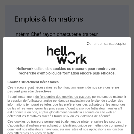
Emplois & formations
Intérim Chef rayon charcuterie traiteur
Emploi Chef rayon charcuterie traiteur
Continuer sans accepter
Entreprises Chef rayon charcuterie traiteur
Hellowork utilise des cookies ou traceurs pour rendre votre
recherche d’emploi ou de formation encore plus efficace.
Cookies strictement nécessaires
Ces traceurs sont nécessaires au bon fonctionnement de nos services et
ne
Alternance par métiers similaires
peuvent pas être désactivés
.
Il s'agit notamment
de l'ensemble des cookies ou traceurs
permettant de maintenir
la session de l'utilisateur active pendant sa navigation sur le site, de stocker des
informations temporaires telles que les préférences des utilisateurs, les annonces
Alternance Chef de rayon produits frais
ou les offres vues, gérer les processus d'identification de l'utilisateur, vérifier s'il
est connecté ou non, et plus globalement garantir la sécurité du site web en
Alternance Chef de rayon liquides
détectant les tentatives d'accès frauduleux ou les violations de sécurité.
Ces cookies ou traceurs permettent également de piloter et suivre les sources
Alternance Manager boulangerie
d'acquisition d'audience en utilisant un identifiant unique permettant de comprendre
comment nos utilisateurs naviguent sur nos sites et nos applications en fonction
Alternance Chef de rayon alimentaire
des différentes sources de trafic.