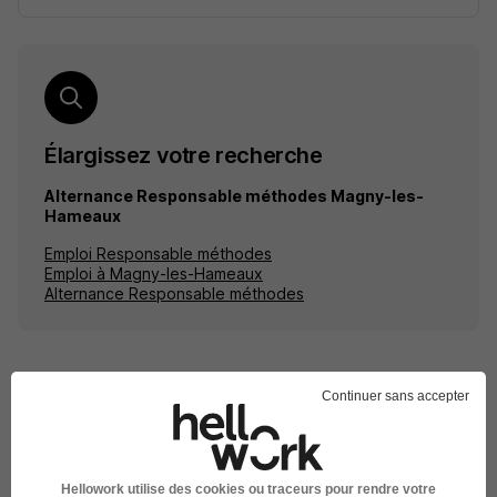
Élargissez votre recherche
Alternance Responsable méthodes Magny-les-
Hameaux
Emploi Responsable méthodes
Emploi à Magny-les-Hameaux
Alternance Responsable méthodes
Continuer sans accepter
Emplois & formations
Alternance Responsable méthodes
Hellowork utilise des cookies ou traceurs pour rendre votre