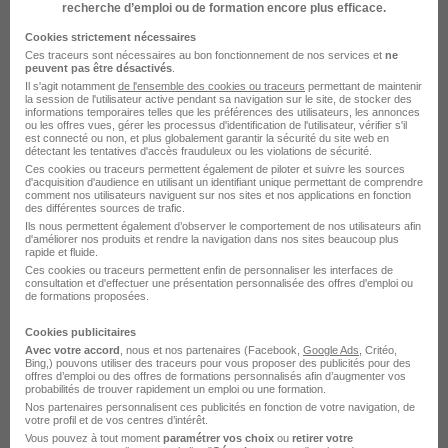
recherche d’emploi ou de formation encore plus efficace.
Alternance Production
Cookies strictement nécessaires
Ces traceurs sont nécessaires au bon fonctionnement de nos services et
ne
peuvent pas être désactivés
.
Il s'agit notamment
de l'ensemble des cookies ou traceurs
permettant de maintenir
la session de l'utilisateur active pendant sa navigation sur le site, de stocker des
informations temporaires telles que les préférences des utilisateurs, les annonces
ou les offres vues, gérer les processus d'identification de l'utilisateur, vérifier s'il
est connecté ou non, et plus globalement garantir la sécurité du site web en
Alternance par ville pour le
détectant les tentatives d'accès frauduleux ou les violations de sécurité.
Ces cookies ou traceurs permettent également de piloter et suivre les sources
métier Responsable méthodes
d'acquisition d'audience en utilisant un identifiant unique permettant de comprendre
comment nos utilisateurs naviguent sur nos sites et nos applications en fonction
des différentes sources de trafic.
Ils nous permettent également d’observer le comportement de nos utilisateurs afin
Alternance Lesquin Responsable méthodes
d'améliorer nos produits et rendre la navigation dans nos sites beaucoup plus
rapide et fluide.
Alternance Ressons-sur-Matz Responsable
Ces cookies ou traceurs permettent enfin de personnaliser les interfaces de
méthodes
consultation et d'effectuer une présentation personnalisée des offres d'emploi ou
de formations proposées.
Alternance Créteil Responsable méthodes
Cookies publicitaires
Alternance Massieux Responsable méthodes
Avec votre accord
, nous et nos partenaires (Facebook,
Google Ads
, Critéo,
Bing,) pouvons utiliser des traceurs pour vous proposer des publicités pour des
Parcourir toutes les alternances de Responsable
offres d’emploi ou des offres de formations personnalisés afin d’augmenter vos
méthodes
probabilités de trouver rapidement un emploi ou une formation.
Nos partenaires personnalisent ces publicités en fonction de votre navigation, de
votre profil et de vos centres d’intérêt.
Vous pouvez à tout moment
paramétrer vos choix
ou
retirer votre