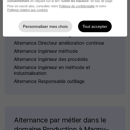
consentement
en cliquant sur le lien "
Gérer les traceurs
" en bas de page.
Pour en savoir plus, consultez notre
Politique de confidentialité
et notre
Politique relative aux cookies
.
Alternance par métiers similaires
Personnaliser mes choix
Tout accepter
Alternance Process manager
Alternance Directeur amélioration continue
Alternance Ingénieur méthode
Alternance Ingénieur des procédés
Alternance Ingénieur en méthode et
industrialisation
Alternance Responsable outillage
Alternance par métier dans le
domaine Production à Magny-