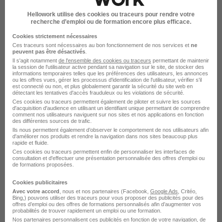
Hellowork utilise des cookies ou traceurs pour rendre votre
recherche d’emploi ou de formation encore plus efficace.
Cookies strictement nécessaires
Ces traceurs sont nécessaires au bon fonctionnement de nos services et
ne
peuvent pas être désactivés
.
Il s'agit notamment
de l'ensemble des cookies ou traceurs
permettant de maintenir
Alternance par métiers similaires
la session de l'utilisateur active pendant sa navigation sur le site, de stocker des
informations temporaires telles que les préférences des utilisateurs, les annonces
ou les offres vues, gérer les processus d'identification de l'utilisateur, vérifier s'il
est connecté ou non, et plus globalement garantir la sécurité du site web en
détectant les tentatives d'accès frauduleux ou les violations de sécurité.
Alternance Pilote chantier
Ces cookies ou traceurs permettent également de piloter et suivre les sources
Alternance Assistant chef de chantier
d'acquisition d'audience en utilisant un identifiant unique permettant de comprendre
comment nos utilisateurs naviguent sur nos sites et nos applications en fonction
des différentes sources de trafic.
Alternance Chef de chantier travaux publics
Ils nous permettent également d’observer le comportement de nos utilisateurs afin
Alternance Chef d'équipe BTP
d'améliorer nos produits et rendre la navigation dans nos sites beaucoup plus
rapide et fluide.
Alternance Chef chantier gros oeuvre
Ces cookies ou traceurs permettent enfin de personnaliser les interfaces de
consultation et d'effectuer une présentation personnalisée des offres d'emploi ou
Alternance Préparateur de chantier
de formations proposées.
Cookies publicitaires
Avec votre accord
, nous et nos partenaires (Facebook,
Google Ads
, Critéo,
Bing,) pouvons utiliser des traceurs pour vous proposer des publicités pour des
offres d’emploi ou des offres de formations personnalisés afin d’augmenter vos
probabilités de trouver rapidement un emploi ou une formation.
Nos partenaires personnalisent ces publicités en fonction de votre navigation, de