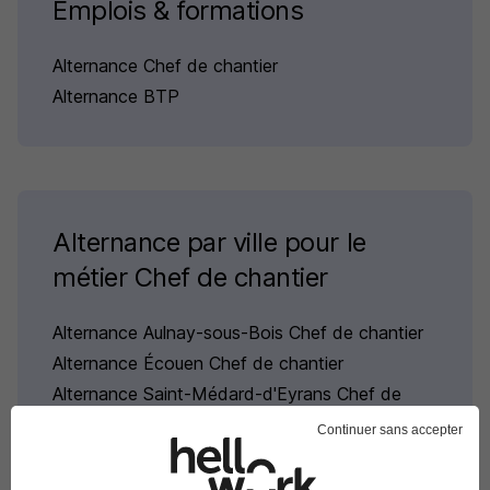
Emplois & formations
Alternance Chef de chantier
Alternance BTP
Alternance par ville pour le
métier Chef de chantier
Alternance Aulnay-sous-Bois Chef de chantier
Alternance Écouen Chef de chantier
Alternance Saint-Médard-d'Eyrans Chef de
chantier
Continuer sans accepter
Alternance Jonage Chef de chantier
Parcourir toutes les alternances de Chef de chantier