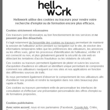
Alternance Conseiller clientèle assurances
Alternance Commercial mutuelle
Alternance Commercial assurance
Hellowork utilise des cookies ou traceurs pour rendre votre
recherche d’emploi ou de formation encore plus efficace.
Alternance Technico commercial assurances
Cookies strictement nécessaires
Ces traceurs sont nécessaires au bon fonctionnement de nos services et
ne
peuvent pas être désactivés
.
Il s'agit notamment
de l'ensemble des cookies ou traceurs
permettant de maintenir
la session de l'utilisateur active pendant sa navigation sur le site, de stocker des
informations temporaires telles que les préférences des utilisateurs, les annonces
ou les offres vues, gérer les processus d'identification de l'utilisateur, vérifier s'il
est connecté ou non, et plus globalement garantir la sécurité du site web en
Alternance par métier dans le
détectant les tentatives d'accès frauduleux ou les violations de sécurité.
Ces cookies ou traceurs permettent également de piloter et suivre les sources
domaine Assurance à Lyon
d'acquisition d'audience en utilisant un identifiant unique permettant de comprendre
comment nos utilisateurs naviguent sur nos sites et nos applications en fonction
des différentes sources de trafic.
Ils nous permettent également d’observer le comportement de nos utilisateurs afin
Alternance Lyon Souscripteur assurance
d'améliorer nos produits et rendre la navigation dans nos sites beaucoup plus
rapide et fluide.
Alternance Lyon Gestionnaire assurance
Ces cookies ou traceurs permettent enfin de personnaliser les interfaces de
consultation et d'effectuer une présentation personnalisée des offres d'emploi ou
Alternance Lyon Responsable assurances
de formations proposées.
Cookies publicitaires
Avec votre accord
, nous et nos partenaires (Facebook,
Google Ads
, Critéo,