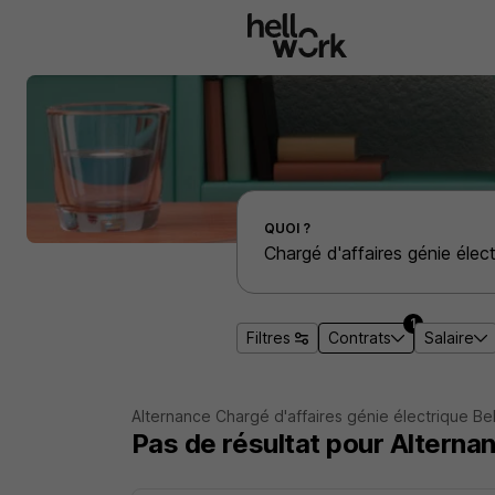
Aller au contenu principal
Effectuer une recherche d'emploi par localité
QUOI ?
1
Filtres
Contrats
Salaire
Alternance Chargé d'affaires génie électrique Bell
Pas de résultat pour Alternan