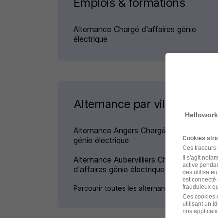
Emplois & formations
Alternance Chargé d'affaires génie
électrique
Alternance par ville pour le
Hellowork
Alternance Angers Chargé d'affaires
Cookies str
génie électrique
Ces traceurs
Il s'agit not
Alternance Aubervilliers Chargé
active pendan
d'affaires génie électrique
des utilisateu
est connecté 
frauduleux ou 
Parcourir toutes les alternances de Chargé d
Ces cookies o
utilisant un 
nos applicatio