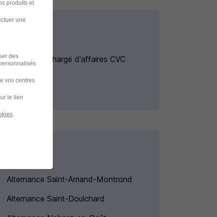
s produits et
ectuer une
iser des
Alternance Chargé d'affaires CVC
 personnalisés
de vos centres
ur le lien
okies
.
Alternance Saint-Amand-Montrond
Alternance Saint-Doulchard