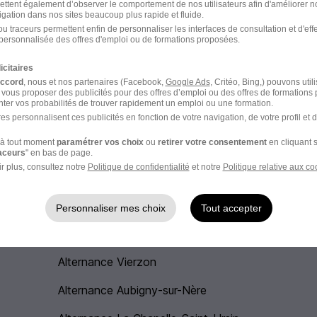
ettent également d’observer le comportement de nos utilisateurs afin d'améliorer no
igation dans nos sites beaucoup plus rapide et fluide.
u traceurs permettent enfin de personnaliser les interfaces de consultation et d'eff
personnalisée des offres d'emploi ou de formations proposées.
laires
icitaires
accord
, nous et nos partenaires (Facebook,
Google Ads
, Critéo, Bing,) pouvons util
Alternance Chargé d'affaires
 vous proposer des publicités pour des offres d’emploi ou des offres de formations
désenfumage
ter vos probabilités de trouver rapidement un emploi ou une formation.
es personnalisent ces publicités en fonction de votre navigation, de votre profil et 
Alternance Chargé d'affaires VRD
à tout moment
paramétrer vos choix
ou
retirer votre consentement
en cliquant s
raceurs
" en bas de page.
r plus, consultez notre
Politique de confidentialité
et notre
Politique relative aux co
Personnaliser mes choix
Tout accepter
Alternance Vierzon
Alternance Aubigny-sur-Nère