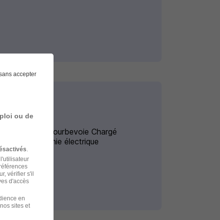
sans accepter
ploi ou de
Alternance Courbevoie Chargé
d'affaires génie électrique
ésactivés
.
'utilisateur
préférences
 vérifier s'il
ves d'accès
udience en
nos sites et