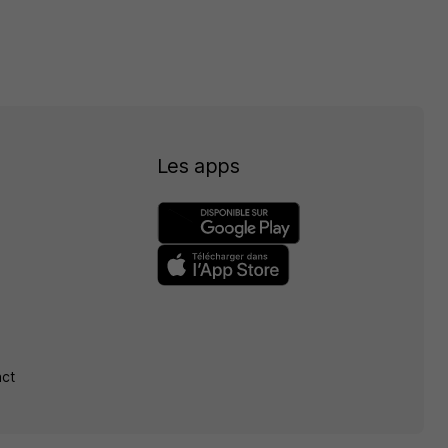
Les apps
act