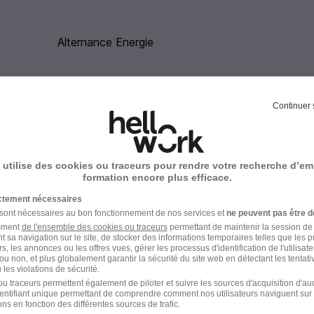
Alternance Energie
Continuer 
 métier Chargé d'affaires génie électrique
 utilise des cookies ou traceurs pour rendre votre recherche d’em
formation encore plus efficace.
Alternance Troyes Chargé d'affaires
ictement nécessaires
génie électrique
 sont nécessaires au bon fonctionnement de nos services et
ne peuvent pas être d
amment
de l'ensemble des cookies ou traceurs
permettant de maintenir la session de l
t sa navigation sur le site, de stocker des informations temporaires telles que les 
rs, les annonces ou les offres vues, gérer les processus d'identification de l'utilisateur,
ou non, et plus globalement garantir la sécurité du site web en détectant les tentati
les violations de sécurité.
'affaires génie électrique
u traceurs permettent également de piloter et suivre les sources d'acquisition d'a
identifiant unique permettant de comprendre comment nos utilisateurs naviguent sur 
ns en fonction des différentes sources de trafic.