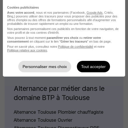
Cookies publicitaires
Alternance Maçon VRD
Avec votre accord
, nous et nos partenaires (Facebook,
Google Ads
, Critéo,
Bing,) pouvons utiliser des traceurs pour vous proposer des publicités pour des
Alternance Pisciniste
offres d’emploi ou des offres de formations personnalisés afin d’augmenter vos
probabilités de trouver rapidement un emploi ou une formation.
Alternance Maçon-fumiste
Nos partenaires personnalisent ces publicités en fonction de votre navigation, de
votre profil et de vos centres d’intérêt.
Alternance Maçon-briqueteur
Vous pouvez à tout moment
paramétrer vos choix
ou
retirer votre
Alternance Maçon couvreur
consentement
en cliquant sur le lien "
Gérer les traceurs
" en bas de page.
Pour en savoir plus, consultez notre
Politique de confidentialité
et notre
Alternance Piscinier
Politique relative aux cookies
.
Personnaliser mes choix
Tout accepter
Alternance par métier dans le
domaine BTP à Toulouse
Alternance Toulouse Plombier chauffagiste
Alternance Toulouse Ouvrier