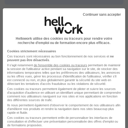
Continuer sans accepter
Alternance par ville pour le
métier Canalisateur
Hellowork utilise des cookies ou traceurs pour rendre votre
recherche d’emploi ou de formation encore plus efficace.
Cookies strictement nécessaires
Alternance Saint-Étienne Canalisateur
Ces traceurs sont nécessaires au bon fonctionnement de nos services et
ne
peuvent pas être désactivés
.
Alternance Nice Canalisateur
Il s'agit notamment
de l'ensemble des cookies ou traceurs
permettant de maintenir
Alternance Dole Canalisateur
la session de l'utilisateur active pendant sa navigation sur le site, de stocker des
informations temporaires telles que les préférences des utilisateurs, les annonces
Alternance Chalon-sur-Saône Canalisateur
ou les offres vues, gérer les processus d'identification de l'utilisateur, vérifier s'il
est connecté ou non, et plus globalement garantir la sécurité du site web en
détectant les tentatives d'accès frauduleux ou les violations de sécurité.
Parcourir toutes les alternances de Canalisateur
Ces cookies ou traceurs permettent également de piloter et suivre les sources
d'acquisition d'audience en utilisant un identifiant unique permettant de comprendre
comment nos utilisateurs naviguent sur nos sites et nos applications en fonction
des différentes sources de trafic.
Ils nous permettent également d’observer le comportement de nos utilisateurs afin
d'améliorer nos produits et rendre la navigation dans nos sites beaucoup plus
rapide et fluide.
Ces cookies ou traceurs permettent enfin de personnaliser les interfaces de
consultation et d'effectuer une présentation personnalisée des offres d'emploi ou
Alternance par métiers similaires
de formations proposées.