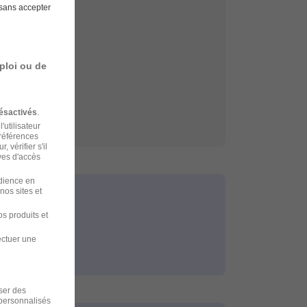
sans accepter
ploi ou de
ésactivés
.
'utilisateur
préférences
 vérifier s'il
ves d'accès
udience en
nos sites et
s produits et
ectuer une
iser des
 personnalisés