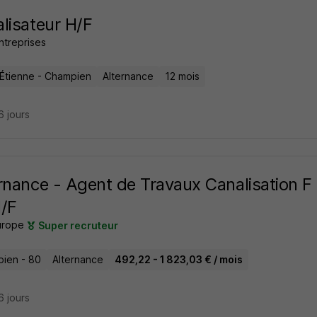
lisateur H/F
ntreprises
-Étienne - Champien
Alternance
12 mois
16 jours
rnance - Agent de Travaux Canalisation F
/F
urope
Super recruteur
ien - 80
Alternance
492,22 - 1 823,03 € / mois
16 jours