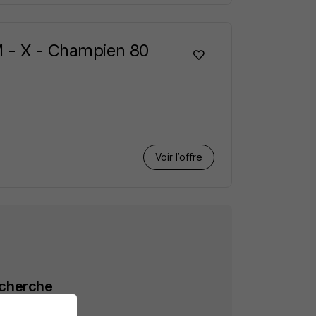
M - X - Champien 80
Voir l’offre
echerche
r Champien