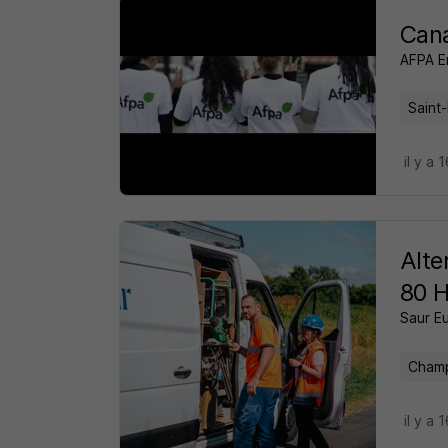
Cana
AFPA E
Saint
il y a 
Alte
80 H
Saur E
Champ
il y a 