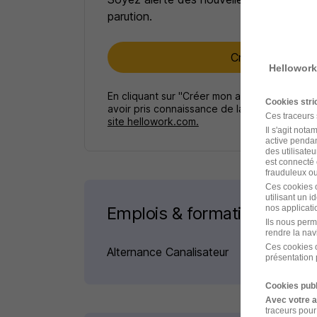
parution.
Créer mon alert
Hellowork
En cliquant sur "Créer mon alerte", vous ac
Cookies str
avoir pris connaissance de la
politique de p
Ces traceurs
site hellowork.com.
Il s'agit not
active pendan
des utilisateu
est connecté 
frauduleux ou 
Ces cookies o
utilisant un 
nos applicatio
Emplois & formations
Ils nous perm
rendre la nav
Ces cookies o
Alternance Canalisateur
présentation 
Cookies publ
Avec votre 
traceurs pour