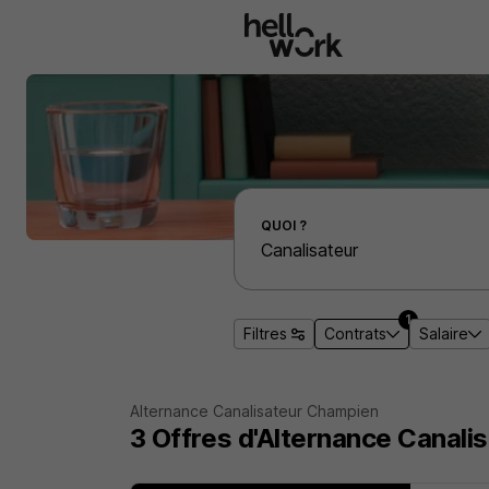
Aller au contenu principal
Effectuer une recherche d'emploi par localité
QUOI ?
1
Filtres
Contrats
Salaire
Alternance Canalisateur Champien
3
Offres d'Alternance
Canali