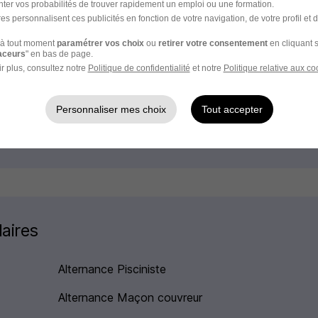
ter vos probabilités de trouver rapidement un emploi ou une formation.
es personnalisent ces publicités en fonction de votre navigation, de votre profil et 
 métier Canalisateur
à tout moment
paramétrer vos choix
ou
retirer votre consentement
en cliquant s
raceurs
" en bas de page.
Alternance Nice Canalisateur
r plus, consultez notre
Politique de confidentialité
et notre
Politique relative aux co
Personnaliser mes choix
Tout accepter
teur
laires
Alternance Pisciniste
Alternance Maçon couvreur