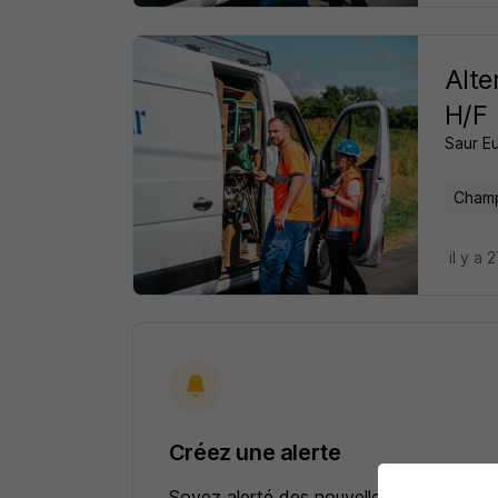
Alte
H/F
Saur E
Champ
il y a 
Créez une alerte
Soyez alerté des nouvelles offres pour 