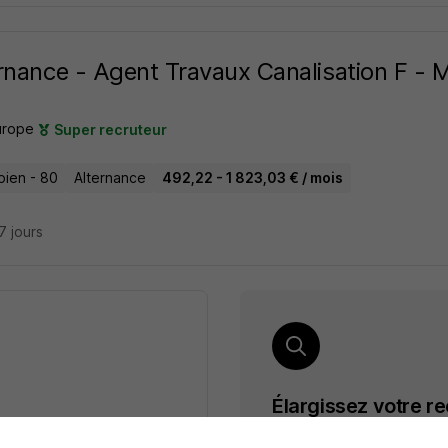
rnance - Agent Travaux Canalisation F - 
urope
Super recruteur
ien - 80
Alternance
492,22 - 1 823,03 € / mois
27 jours
Élargissez votre r
Alternance Canalisateu
cette recherche dès leur