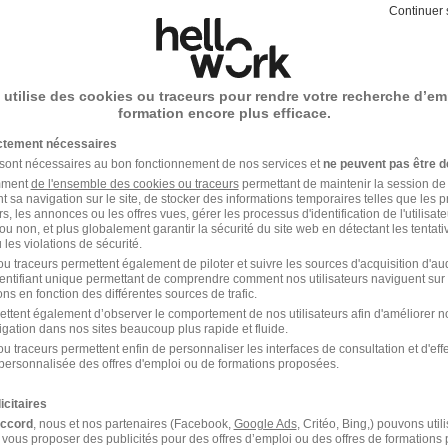
Continuer 
Emploi Canalisateur
Emploi à Champien
Alternance Canalisateur
e
 utilise des cookies ou traceurs pour rendre votre recherche d’em
formation encore plus efficace.
ceptez les
CGU
et déclarez
ictement nécessaires
rotection des données du
 sont nécessaires au bon fonctionnement de nos services et
ne peuvent pas être d
amment
de l'ensemble des cookies ou traceurs
permettant de maintenir la session de l
t sa navigation sur le site, de stocker des informations temporaires telles que les 
rs, les annonces ou les offres vues, gérer les processus d'identification de l'utilisateur,
ou non, et plus globalement garantir la sécurité du site web en détectant les tentati
les violations de sécurité.
u traceurs permettent également de piloter et suivre les sources d'acquisition d'a
identifiant unique permettant de comprendre comment nos utilisateurs naviguent sur 
ns en fonction des différentes sources de trafic.
ettent également d’observer le comportement de nos utilisateurs afin d'améliorer no
igation dans nos sites beaucoup plus rapide et fluide.
u traceurs permettent enfin de personnaliser les interfaces de consultation et d'eff
Alternance BTP
personnalisée des offres d'emploi ou de formations proposées.
icitaires
accord
, nous et nos partenaires (Facebook,
Google Ads
, Critéo, Bing,) pouvons util
 vous proposer des publicités pour des offres d’emploi ou des offres de formations