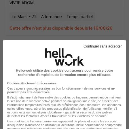
VIVRE ADOM
Le Mans - 72
Alternance
Temps partiel
Cette offre n’est plus disponible depuis le 16/06/26
Continuer sans accepter
Hellowork utilise des cookies ou traceurs pour rendre votre
Assistant de Vie - Alternance H/F
recherche d’emploi ou de formation encore plus efficace.
VIVRE ADOM
Cookies strictement nécessaires
Ces traceurs sont nécessaires au bon fonctionnement de nos services et
ne
Sarthe - 72
Alternance
Temps partiel
peuvent pas être désactivés
.
Il s'agit notamment
de l'ensemble des cookies ou traceurs
permettant de maintenir
la session de l'utilisateur active pendant sa navigation sur le site, de stocker des
Cette offre n’est plus disponible depuis le 10/06/26
informations temporaires telles que les préférences des utilisateurs, les annonces
ou les offres vues, gérer les processus d'identification de l'utilisateur, vérifier s'il
est connecté ou non, et plus globalement garantir la sécurité du site web en
détectant les tentatives d'accès frauduleux ou les violations de sécurité.
Ces cookies ou traceurs permettent également de piloter et suivre les sources
d'acquisition d'audience en utilisant un identifiant unique permettant de comprendre
comment nos utilisateurs naviguent sur nos sites et nos applications en fonction