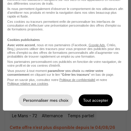
des différentes sources de trafic.
Ils nous permettent également d’observer le comportement de nos utilisateurs afin
d'améliorer nos produits et rendre la navigation dans nos sites beaucoup plus
rapide et fluide.
Assistant de Vie - Alternance H/F
Ces cookies ou traceurs permettent enfin de personnaliser les interfaces de
VIVRE ADOM
consultation et d'effectuer une présentation personnalisée des offres d'emploi ou
de formations proposées.
Le Mans - 72
Alternance
Temps partiel
Cookies publicitaires
Avec votre accord
, nous et nos partenaires (Facebook,
Google Ads
, Critéo,
Bing,) pouvons utiliser des traceurs pour vous proposer des publicités pour des
Cette offre n’est plus disponible depuis le 16/06/26
offres d’emploi ou des offres de formations personnalisés afin d’augmenter vos
probabilités de trouver rapidement un emploi ou une formation.
Nos partenaires personnalisent ces publicités en fonction de votre navigation, de
votre profil et de vos centres d’intérêt.
Vous pouvez à tout moment
paramétrer vos choix
ou
retirer votre
consentement
en cliquant sur le lien "
Gérer les traceurs
" en bas de page.
Pour en savoir plus, consultez notre
Politique de confidentialité
et notre
Politique relative aux cookies
.
Auxiliaire de Vie en Alternance H/F
Personnaliser mes choix
Tout accepter
Vitalliance
Le Mans - 72
Alternance
Temps partiel
Cette offre n’est plus disponible depuis le 04/08/26