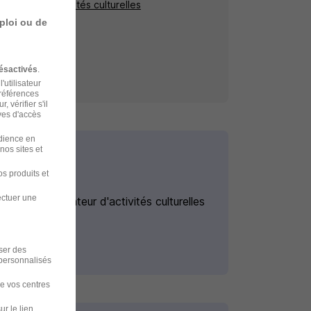
nimateur d'activités culturelles
ploi ou de
ésactivés
.
'utilisateur
préférences
 vérifier s'il
ves d'accès
udience en
nos sites et
s produits et
ectuer une
Emploi Animateur d'activités culturelles
iser des
 personnalisés
de vos centres
ur le lien