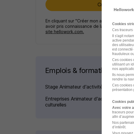
Créer mon alert
Hellowork
En cliquant sur "Créer mon alerte", vous ac
Cookies str
avoir pris connaissance de la
politique de p
Ces traceurs
site hellowork.com.
Il s'agit not
active pendan
des utilisateu
est connecté 
frauduleux ou 
Ces cookies o
utilisant un 
Emplois & formations
nos applicatio
Ils nous perm
rendre la nav
Ces cookies o
Stage Animateur d'activités culturelles
présentation 
Entreprises Animateur d'activités
Cookies publ
culturelles
Avec votre 
traceurs pour
afin d’augmen
Nos partenair
d’intérêt.
Vous pouvez 