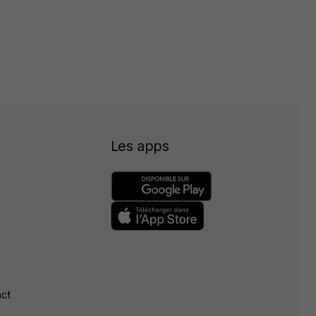
Les apps
act