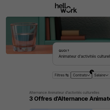
Aller au contenu principal
Effectuer une recherche d'emploi par localité
QUOI ?
1
Filtres
Contrats
Salaire
Alternance Animateur d'activités culturelles
3
Offres d'Alternance
Animate