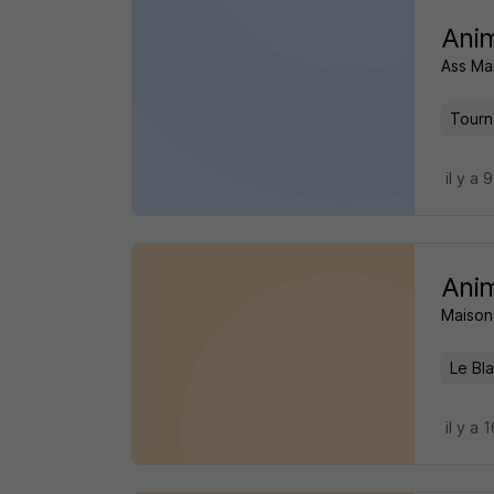
Anim
Ass Ma
Tourn
il y a 
Anim
Maison 
Le Bla
il y a 