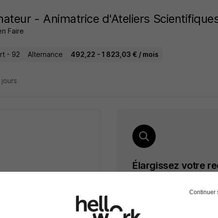
ateur - Animatrice d'Ateliers Scientifique
en Faire
rt - 92
Alternance
492,22 - 1 823,03 € / mois
7 jours
Élargissez votre r
Alternance Animateur d'a
cette recherche dès leur
Continuer 
Emploi Animateur d'activité
Alternance Culture