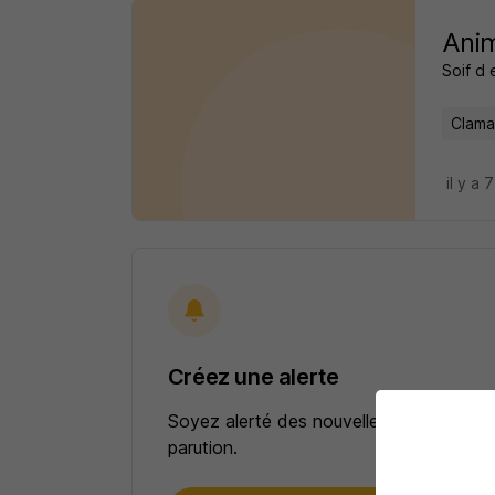
Anim
Soif d 
Clama
il y a 
Créez une alerte
Soyez alerté des nouvelles offres pour 
parution.