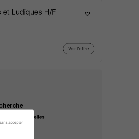
s et Ludiques H/F
Voir l’offre
echerche
ctivités culturelles
sans accepter
s culturelles