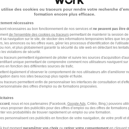
Entreprises qui recrutent A
e
 utilise des cookies ou traceurs pour rendre votre recherche d’em
formation encore plus efficace.
ceptez les
CGU
et déclarez
ictement nécessaires
rotection des données du
 sont nécessaires au bon fonctionnement de nos services et
ne peuvent pas être d
amment
de l'ensemble des cookies ou traceurs
permettant de maintenir la session de l
t sa navigation sur le site, de stocker des informations temporaires telles que les 
rs, les annonces ou les offres vues, gérer les processus d'identification de l'utilisateur,
ou non, et plus globalement garantir la sécurité du site web en détectant les tentati
les violations de sécurité.
u traceurs permettent également de piloter et suivre les sources d'acquisition d'a
identifiant unique permettant de comprendre comment nos utilisateurs naviguent sur 
ns en fonction des différentes sources de trafic.
ettent également d’observer le comportement de nos utilisateurs afin d'améliorer no
igation dans nos sites beaucoup plus rapide et fluide.
u traceurs permettent enfin de personnaliser les interfaces de consultation et d'eff
Intérim Animateur d'activités culturelles
personnalisée des offres d'emploi ou de formations proposées.
Étude Animateur d'activités culturelles
icitaires
accord
, nous et nos partenaires (Facebook,
Google Ads
, Critéo, Bing,) pouvons util
 vous proposer des publicités pour des offres d’emploi ou des offres de formations
ter vos probabilités de trouver rapidement un emploi ou une formation.
es personnalisent ces publicités en fonction de votre navigation, de votre profil et 
à tout moment
paramétrer vos choix
ou
retirer votre consentement
en cliquant s