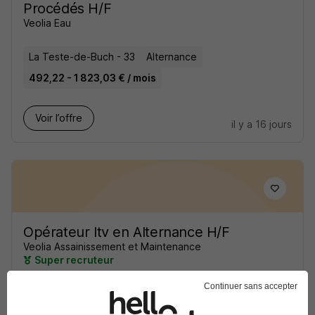
Procédés H/F
Veolia Eau
La Teste-de-Buch - 33
Alternance
492,22 - 1 823,03 € / mois
Voir l’offre
il y a 16 jours
Opérateur Itv en Alternance H/F
Veolia Assainissement et Maintenance
Super recruteur
Continuer sans accepter
Lanester - 56
Alternance
492,22 - 1 823,03 € / mois