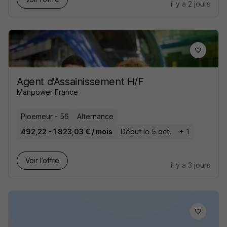
il y a 2 jours
Agent d'Assainissement H/F
Manpower France
Ploemeur - 56
Alternance
492,22 - 1 823,03 € / mois
Début le 5 oct.
+ 1
Voir l’offre
il y a 3 jours