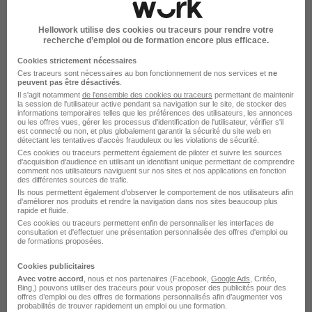
Hellowork utilise des cookies ou traceurs pour rendre votre
Voir l’offre
recherche d’emploi ou de formation encore plus efficace.
il y a 18 jours
Cookies strictement nécessaires
Ces traceurs sont nécessaires au bon fonctionnement de nos services et
ne
peuvent pas être désactivés
.
Il s'agit notamment
de l'ensemble des cookies ou traceurs
permettant de maintenir
la session de l'utilisateur active pendant sa navigation sur le site, de stocker des
RÉSULTATS PROCHES
informations temporaires telles que les préférences des utilisateurs, les annonces
ou les offres vues, gérer les processus d'identification de l'utilisateur, vérifier s'il
Les offres ci-dessous sont basées sur les mots-clés de votre
est connecté ou non, et plus globalement garantir la sécurité du site web en
recherche
détectant les tentatives d'accès frauduleux ou les violations de sécurité.
Ces cookies ou traceurs permettent également de piloter et suivre les sources
d'acquisition d'audience en utilisant un identifiant unique permettant de comprendre
comment nos utilisateurs naviguent sur nos sites et nos applications en fonction
des différentes sources de trafic.
Ils nous permettent également d’observer le comportement de nos utilisateurs afin
d'améliorer nos produits et rendre la navigation dans nos sites beaucoup plus
rapide et fluide.
Ces cookies ou traceurs permettent enfin de personnaliser les interfaces de
Alternance BTS Gestion et Maîtrise de
consultation et d'effectuer une présentation personnalisée des offres d'emploi ou
de formations proposées.
l'Eau H/F
Veolia Eau
Cookies publicitaires
Avec votre accord
, nous et nos partenaires (Facebook,
Google Ads
, Critéo,
Bing,) pouvons utiliser des traceurs pour vous proposer des publicités pour des
Cambrai - 59
Alternance
882 - 2 051 € / mois
offres d’emploi ou des offres de formations personnalisés afin d’augmenter vos
probabilités de trouver rapidement un emploi ou une formation.