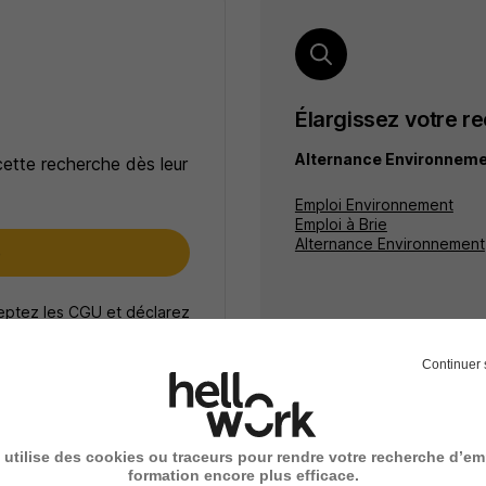
Élargissez votre r
Alternance Environneme
cette recherche dès leur
Emploi Environnement
Emploi à Brie
Alternance Environnement
e
ceptez les
CGU
et déclarez
rotection des données du
Continuer 
 utilise des cookies ou traceurs pour rendre votre recherche d’em
formation encore plus efficace.