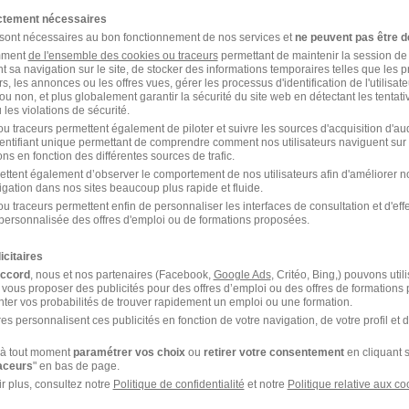
ictement nécessaires
 sont nécessaires au bon fonctionnement de nos services et
ne peuvent pas être d
Alternance Environnement
amment
de l'ensemble des cookies ou traceurs
permettant de maintenir la session de l
t sa navigation sur le site, de stocker des informations temporaires telles que les 
rs, les annonces ou les offres vues, gérer les processus d'identification de l'utilisateur,
ou non, et plus globalement garantir la sécurité du site web en détectant les tentati
les violations de sécurité.
u traceurs permettent également de piloter et suivre les sources d'acquisition d'a
identifiant unique permettant de comprendre comment nos utilisateurs naviguent sur 
ns en fonction des différentes sources de trafic.
ettent également d’observer le comportement de nos utilisateurs afin d'améliorer no
igation dans nos sites beaucoup plus rapide et fluide.
e Environnement en France
u traceurs permettent enfin de personnaliser les interfaces de consultation et d'eff
personnalisée des offres d'emploi ou de formations proposées.
icitaires
Alternance Saint-Sauveur
accord
, nous et nos partenaires (Facebook,
Google Ads
, Critéo, Bing,) pouvons util
Environnement
 vous proposer des publicités pour des offres d’emploi ou des offres de formations
ter vos probabilités de trouver rapidement un emploi ou une formation.
Alternance Vitré Environnement
es personnalisent ces publicités en fonction de votre navigation, de votre profil et 
Alternance Ploemeur Environnement
à tout moment
paramétrer vos choix
ou
retirer votre consentement
en cliquant s
raceurs
" en bas de page.
r plus, consultez notre
Politique de confidentialité
et notre
Politique relative aux co
Alternance Montauban Environnement