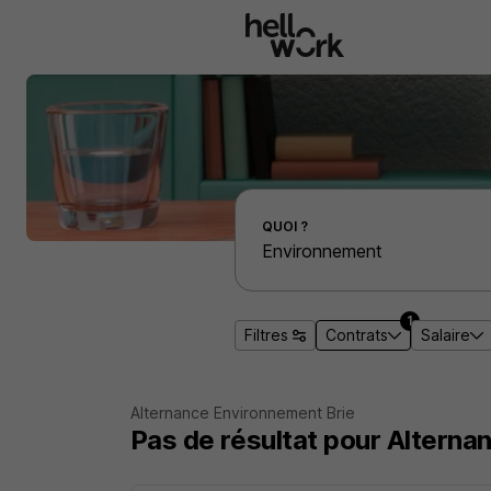
Aller au contenu principal
Effectuer une recherche d'emploi par localité
QUOI ?
1
Filtres
Contrats
Salaire
Alternance Environnement Brie
Pas de résultat pour Alterna