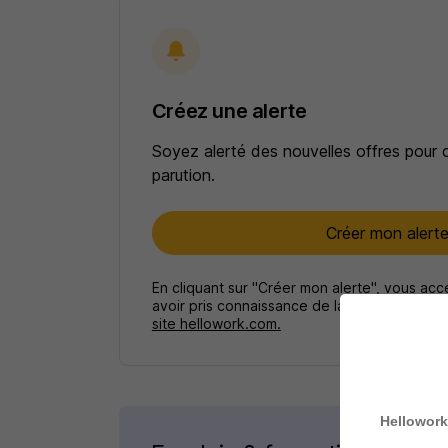
Créez une alerte
Soyez alerté des nouvelles offres pour 
parution.
Créer mon alert
En cliquant sur "Créer mon alerte", vous ac
avoir pris connaissance de la
politique de p
site hellowork.com.
Hellowork