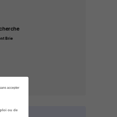
echerche
nt Brie
sans accepter
ploi ou de