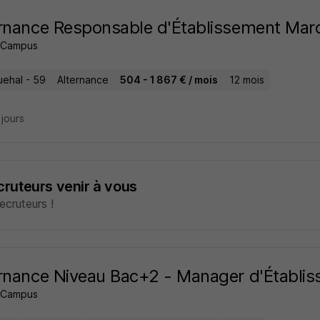
rnance Responsable d'Établissement Mar
 Campus
ehal - 59
Alternance
504 - 1 867 € / mois
12 mois
2 jours
ecruteurs venir à vous
cruteurs !
rnance Niveau Bac+2 - Manager d'Établi
 Campus