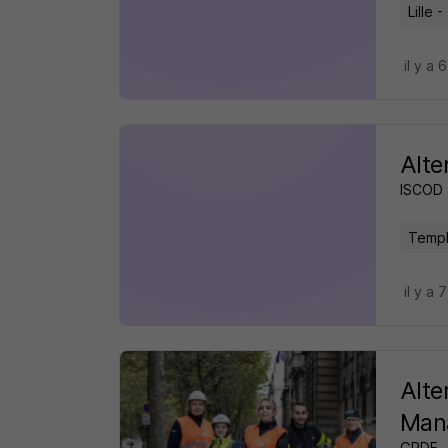
Lille -
il y a 
Alte
ISCOD
Templ
il y a 
Alte
Man
GRDF