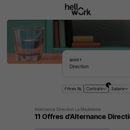
Aller au contenu principal
Effectuer une recherche d'emploi par localité
QUOI ?
1
Filtres
Contrats
Salaire
Alternance Direction La Madeleine
11
Offres d'Alternance
Direct