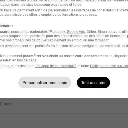
ettent également d’observer le comportement de nos utilisateurs afin d'améliorer no
 Campus
igation dans nos sites beaucoup plus rapide et fluide.
u traceurs permettent enfin de personnaliser les interfaces de consultation et d'eff
oing - 59
Alternance
504,10 - 1 867,02 € / mois
12 mois
personnalisée des offres d'emploi ou de formations proposées.
icitaires
14 jours
accord
, nous et nos partenaires (Facebook,
Google Ads
, Critéo, Bing,) pouvons util
 vous proposer des publicités pour des offres d’emploi ou des offres de formations
ter vos probabilités de trouver rapidement un emploi ou une formation.
es personnalisent ces publicités en fonction de votre navigation, de votre profil et 
à tout moment
paramétrer vos choix
ou
retirer votre consentement
en cliquant s
ger d'Établissement Marchand en Altern
raceurs
" en bas de page.
+2 H/F
r plus, consultez notre
Politique de confidentialité
et notre
Politique relative aux co
 Campus
Personnaliser mes choix
Tout accepter
en-Barœul - 59
Alternance
504 - 1 867 € / mois
12 mois
21 jours