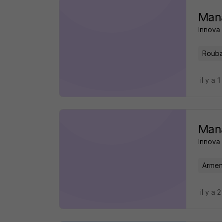
Mana
Innova
Rouba
il y a 1
Mana
Innova
Armen
il y a 