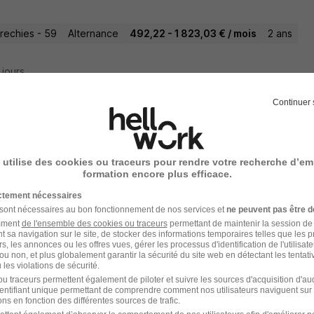
echies - 59
Alternance
492,22 - 1 823,03 € / mois
2 ans
9 jours
Continuer 
enti - Manager d'Établissement Marchan
t de Métiers Network
 utilise des cookies ou traceurs pour rendre votre recherche d’em
formation encore plus efficace.
oing - 59
Alternance
710 - 1 823 € / mois
12 mois
ictement nécessaires
 sont nécessaires au bon fonctionnement de nos services et
ne peuvent pas être d
amment
de l'ensemble des cookies ou traceurs
permettant de maintenir la session de l
13 jours
t sa navigation sur le site, de stocker des informations temporaires telles que les 
rs, les annonces ou les offres vues, gérer les processus d'identification de l'utilisateur,
ou non, et plus globalement garantir la sécurité du site web en détectant les tentati
les violations de sécurité.
u traceurs permettent également de piloter et suivre les sources d'acquisition d'a
identifiant unique permettant de comprendre comment nos utilisateurs naviguent sur 
onsable d'Établissement Marchand en Al
ns en fonction des différentes sources de trafic.