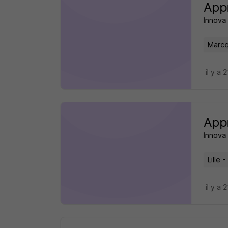
Appr
Innova
Marcq
il y a 
Appr
Innova
Lille -
il y a 