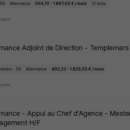
 59
Alternance
504,10 - 1 867,02 € / mois
12 mois
6 jours
rnance Adjoint de Direction - Templemars
emars - 59
Alternance
492,22 - 1 823,03 € / mois
7 jours
rnance - Appui au Chef d'Agence - Mast
agement H/F