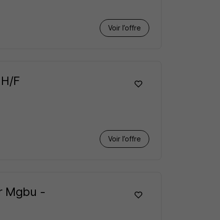
Voir l’offre
 H/F
Voir l’offre
er Mgbu -