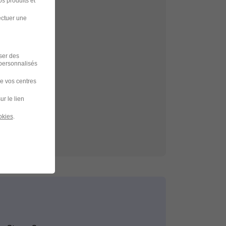
s produits et
ectuer une
echerche
amballe-Armor
iser des
 personnalisés
de vos centres
ur le lien
okies
.