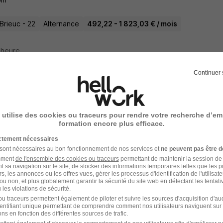
Brieuc - 22
Alternance
492,22 - 1 823,03 € / mois
1 heure
Continuer 
gé de Développement en Conseil Social e
 utilise des cookies ou traceurs pour rendre votre recherche d’em
formation encore plus efficace.
Brieuc - 22
Alternance
1 867,02 € / mois
ictement nécessaires
 sont nécessaires au bon fonctionnement de nos services et
ne peuvent pas être d
amment
de l'ensemble des cookies ou traceurs
permettant de maintenir la session de l
20 jours
t sa navigation sur le site, de stocker des informations temporaires telles que les 
rs, les annonces ou les offres vues, gérer les processus d'identification de l'utilisateur,
ou non, et plus globalement garantir la sécurité du site web en détectant les tentati
les violations de sécurité.
u traceurs permettent également de piloter et suivre les sources d'acquisition d'a
identifiant unique permettant de comprendre comment nos utilisateurs naviguent sur 
ns en fonction des différentes sources de trafic.