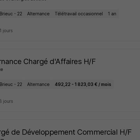
Brieuc - 22
Alternance
Télétravail occasionnel
1 an
21 jours
rnance Chargé d'Affaires H/F
te
Brieuc - 22
Alternance
492,22 - 1 823,03 € / mois
18 jours
rgé de Développement Commercial H/F
om