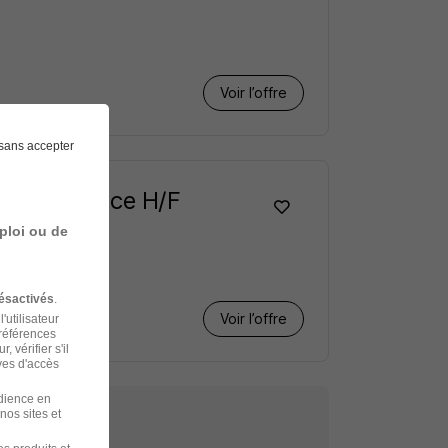
Voir l’offre
sans accepter
n Alternance H/F
ploi ou de
ésactivés
.
Voir l’offre
'utilisateur
préférences
 vérifier s'il
ves d'accès
udience en
nos sites et