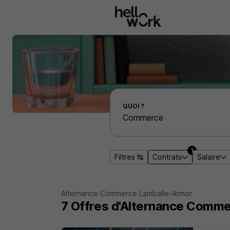
Aller au contenu principal
Effectuer une recherche d'emploi par localité
QUOI ?
1
Filtres
Contrats
Salaire
Alternance Commerce Lamballe-Armor
7
Offres d'Alternance
Commer