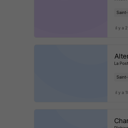
Saint-
il y a 
Alte
La Pos
Saint-
il y a 
Cha
Plebic