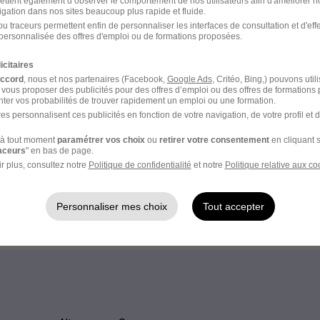
ettent également d’observer le comportement de nos utilisateurs afin d'améliorer no
igation dans nos sites beaucoup plus rapide et fluide.
u traceurs permettent enfin de personnaliser les interfaces de consultation et d'eff
Élargissez votre r
personnalisée des offres d'emploi ou de formations proposées.
Alternance Commerce L
icitaires
cette recherche dès leur
accord
, nous et nos partenaires (Facebook,
Google Ads
, Critéo, Bing,) pouvons util
 vous proposer des publicités pour des offres d’emploi ou des offres de formations
Emploi Commerce
ter vos probabilités de trouver rapidement un emploi ou une formation.
Emploi à Lamballe-Armor
es personnalisent ces publicités en fonction de votre navigation, de votre profil et 
Alternance Commerce
e
à tout moment
paramétrer vos choix
ou
retirer votre consentement
en cliquant s
raceurs
" en bas de page.
ceptez les
CGU
et déclarez
r plus, consultez notre
Politique de confidentialité
et notre
Politique relative aux co
rotection des données du
Personnaliser mes choix
Tout accepter