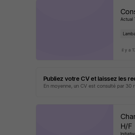
Cons
Actual 
Lamba
il y a 
Publiez votre CV et laissez les r
En moyenne, un CV est consulté par 30 re
Char
H/F
Initiat