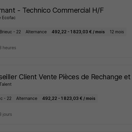
rnant - Technico Commercial H/F
 Ecofac
Brieuc - 22
Alternance
492,22 - 1 823,03 € / mois
12 mois
13 heures
eiller Client Vente Pièces de Rechange e
Talent
ac - 22
Alternance
492,22 - 1 823,03 € / mois
13 jours