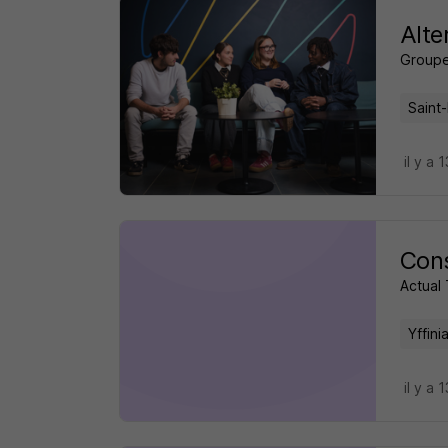
Alte
Groupe
Saint-
il y a 
Cons
Actual 
Yffini
il y a 