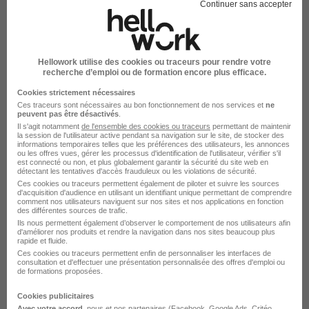
Créer mon alerte
Continuer sans accepter
En cliquant sur "Créer mon alerte", vous acceptez les
CGU
et déclarez avoir pris connaissance de la
politique de protection des données du site
Hellowork utilise des cookies ou traceurs pour rendre votre
hellowork.com.
recherche d’emploi ou de formation encore plus efficace.
Cookies strictement nécessaires
Ces traceurs sont nécessaires au bon fonctionnement de nos services et
ne
peuvent pas être désactivés
.
Il s'agit notamment
de l'ensemble des cookies ou traceurs
permettant de maintenir
la session de l'utilisateur active pendant sa navigation sur le site, de stocker des
informations temporaires telles que les préférences des utilisateurs, les annonces
ou les offres vues, gérer les processus d'identification de l'utilisateur, vérifier s'il
est connecté ou non, et plus globalement garantir la sécurité du site web en
détectant les tentatives d'accès frauduleux ou les violations de sécurité.
Élargissez votre recherche
Ces cookies ou traceurs permettent également de piloter et suivre les sources
d'acquisition d'audience en utilisant un identifiant unique permettant de comprendre
comment nos utilisateurs naviguent sur nos sites et nos applications en fonction
Alternance Beauté Vertou
des différentes sources de trafic.
Ils nous permettent également d’observer le comportement de nos utilisateurs afin
Emploi Beauté
d'améliorer nos produits et rendre la navigation dans nos sites beaucoup plus
rapide et fluide.
Emploi à Vertou
Ces cookies ou traceurs permettent enfin de personnaliser les interfaces de
Alternance Beauté
consultation et d'effectuer une présentation personnalisée des offres d'emploi ou
de formations proposées.
Cookies publicitaires
Avec votre accord
, nous et nos partenaires (Facebook,
Google Ads
, Critéo,