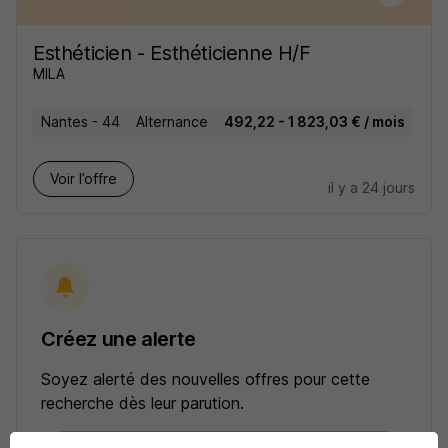
Esthéticien - Esthéticienne H/F
MILA
Nantes - 44
Alternance
492,22 - 1 823,03 € / mois
Voir l’offre
il y a 24 jours
Créez une alerte
Soyez alerté des nouvelles offres pour cette
recherche dès leur parution.