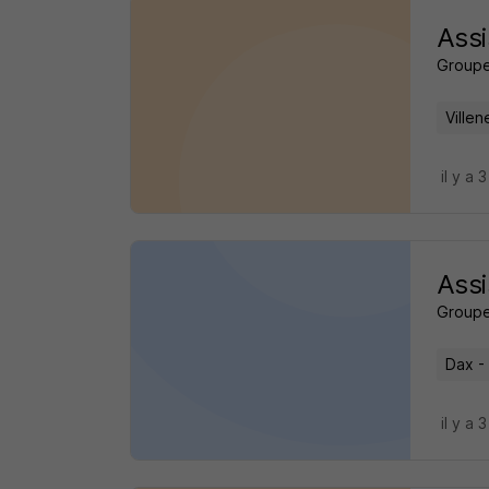
Assi
Groupe
Ville
il y a 
Assi
Groupe
Dax -
il y a 