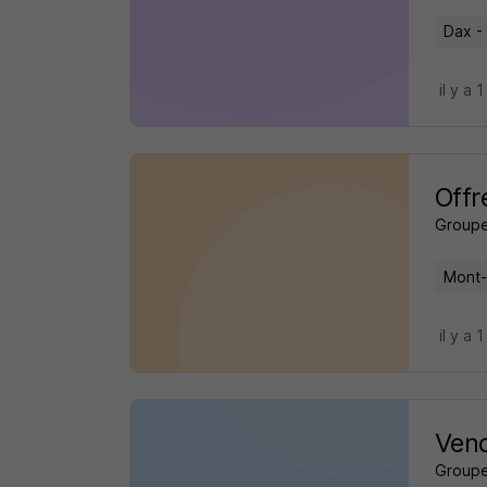
Dax -
il y a 1
Offr
Groupe
Mont-
il y a 1
Vend
Groupe