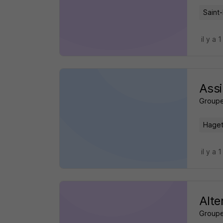
Saint
il y a 1
Assi
Groupe
Haget
il y a 1
Alte
Groupe