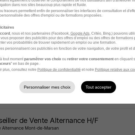
ettent également d’observer le comportement de nos utilisateurs afin d'améliorer no
igation dans nos sites beaucoup plus rapide et fluide.
-Pierre-du-Mont - 40
Alternance
12,31 - 12,35 € / heure
u traceurs permettent enfin de personnaliser les interfaces de consultation et d'eff
personnalisée des offres d'emploi ou de formations proposées.
 20 heures
icitaires
accord
, nous et nos partenaires (Facebook,
Google Ads
, Critéo, Bing,) pouvons util
 vous proposer des publicités pour des offres d’emploi ou des offres de formations
ter vos probabilités de trouver rapidement un emploi ou une formation.
es personnalisent ces publicités en fonction de votre navigation, de votre profil et 
enti Menuisier Poseur H/F
à tout moment
paramétrer vos choix
ou
retirer votre consentement
en cliquant s
trie recrute
raceurs
" en bas de page.
r plus, consultez notre
Politique de confidentialité
et notre
Politique relative aux co
s - 40
Alternance
492,22 - 1 823,03 € / mois
Personnaliser mes choix
Tout accepter
 20 heures
eiller de Vente Alternance H/F
 Alternance Mont-de-Marsan