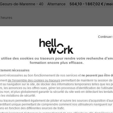
-Geours-de-Maremne - 40
Alternance
504,10 - 1 867,02 € / moi
9 heures
Continuer 
gé Qualité en Alternance H/F
le
 utilise des cookies ou traceurs pour rendre votre recherche d’em
x - 40
Alternance
492,22 - 1 823,03 € / mois
formation encore plus efficace.
ictement nécessaires
 20 heures
 sont nécessaires au bon fonctionnement de nos services et
ne peuvent pas être d
amment
de l'ensemble des cookies ou traceurs
permettant de maintenir la session de l
t sa navigation sur le site, de stocker des informations temporaires telles que les 
rs, les annonces ou les offres vues, gérer les processus d'identification de l'utilisateur,
ou non, et plus globalement garantir la sécurité du site web en détectant les tentati
les violations de sécurité.
isier Aluminium Poseur de Menuiserie H/
u traceurs permettent également de piloter et suivre les sources d'acquisition d'a
identifiant unique permettant de comprendre comment nos utilisateurs naviguent sur 
Super recruteur
ns en fonction des différentes sources de trafic.