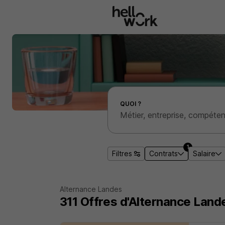
Aller au contenu principal
Effectuer une recherche d'emploi par localité
QUOI ?
1
Filtres
Contrats
Salaire
Alternance Landes
311
Offres d'Alternance
Land