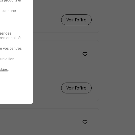
s produits et
ectuer une
Voir l’offre
iser des
 personnalisés
de vos centres
ur le lien
okies
.
Voir l’offre