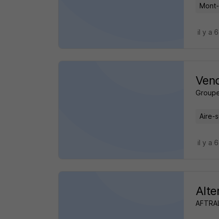
Mont-
il y a 
Vend
Groupe
Aire-s
il y a 
Alte
AFTRAL