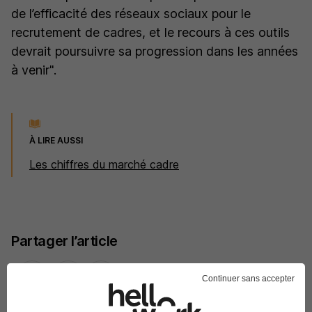
de l’efficacité des réseaux sociaux pour le
recrutement de cadres, et le recours à ces outils
devrait poursuivre sa progression dans les années
à venir".
À LIRE AUSSI
Les chiffres du marché cadre
Partager l’article
Continuer sans accepter
Facebook
X
Linkedin