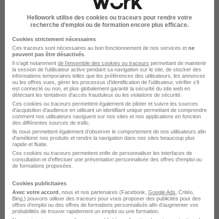
Hellowork utilise des cookies ou traceurs pour rendre votre
Les sujets liés
recherche d’emploi ou de formation encore plus efficace.
Cookies strictement nécessaires
Ces traceurs sont nécessaires au bon fonctionnement de nos services et
ne
COMPÉTENCES
PRODUCTIVITÉ
peuvent pas être désactivés
.
Il s'agit notamment
de l'ensemble des cookies ou traceurs
permettant de maintenir
la session de l'utilisateur active pendant sa navigation sur le site, de stocker des
informations temporaires telles que les préférences des utilisateurs, les annonces
ou les offres vues, gérer les processus d'identification de l'utilisateur, vérifier s'il
est connecté ou non, et plus globalement garantir la sécurité du site web en
détectant les tentatives d'accès frauduleux ou les violations de sécurité.
Ces cookies ou traceurs permettent également de piloter et suivre les sources
d'acquisition d'audience en utilisant un identifiant unique permettant de comprendre
comment nos utilisateurs naviguent sur nos sites et nos applications en fonction
des différentes sources de trafic.
Ils nous permettent également d’observer le comportement de nos utilisateurs afin
d'améliorer nos produits et rendre la navigation dans nos sites beaucoup plus
rapide et fluide.
Ces cookies ou traceurs permettent enfin de personnaliser les interfaces de
consultation et d'effectuer une présentation personnalisée des offres d'emploi ou
de formations proposées.
Cookies publicitaires
Recevez l’essentiel de l’actu
Avec votre accord
, nous et nos partenaires (Facebook,
Google Ads
, Critéo,
Bing,) pouvons utiliser des traceurs pour vous proposer des publicités pour des
emploi par mail
offres d’emploi ou des offres de formations personnalisés afin d’augmenter vos
probabilités de trouver rapidement un emploi ou une formation.
Restez à jour sans effort