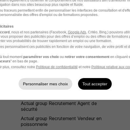
ettent également d’observer le comportement de nos utilisateurs afin d'améliorer no
industriel
igation dans nos sites beaucoup plus rapide et fluide.
u traceurs permettent enfin de personnaliser les interfaces de consultation et d'eff
Actual group Recrutement Opérateur
personnalisée des offres d'emploi ou de formations proposées.
machine
icitaires
Actual group Recrutement Chef cuisine
accord
, nous et nos partenaires (Facebook,
Google Ads
, Critéo, Bing,) pouvons util
 vous proposer des publicités pour des offres d’emploi ou des offres de formations
ter vos probabilités de trouver rapidement un emploi ou une formation.
Actual group Recrutement Technicien
es personnalisent ces publicités en fonction de votre navigation, de votre profil et 
méthodes
à tout moment
paramétrer vos choix
ou
retirer votre consentement
en cliquant s
Actual group Recrutement Femme de
raceurs
" en bas de page.
chambre
r plus, consultez notre
Politique de confidentialité
et notre
Politique relative aux co
Actual group Recrutement Assistant ADV
Personnaliser mes choix
Tout accepter
Actual group Recrutement Agent de
finition
Actual group Recrutement Agent de
sécurité
Actual group Recrutement Vendeur en
poissonnerie