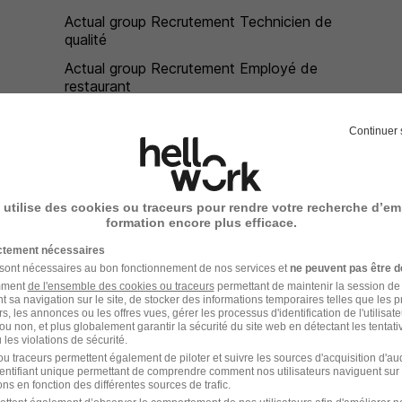
Actual group Recrutement Technicien de
qualité
Actual group Recrutement Employé de
restaurant
Actual group Recrutement Agent de
maintenance
Continuer 
Actual group Recrutement Frigoriste
Actual group Recrutement Technicien
 utilise des cookies ou traceurs pour rendre votre recherche d’em
formation encore plus efficace.
maintenance automobile
ictement nécessaires
Actual group Recrutement Grutier
 sont nécessaires au bon fonctionnement de nos services et
ne peuvent pas être d
amment
de l'ensemble des cookies ou traceurs
permettant de maintenir la session de l
Actual group Recrutement Ouvrier
t sa navigation sur le site, de stocker des informations temporaires telles que les 
rs, les annonces ou les offres vues, gérer les processus d'identification de l'utilisateur,
d'abattoir
ou non, et plus globalement garantir la sécurité du site web en détectant les tentati
les violations de sécurité.
Actual group Recrutement Assistant
u traceurs permettent également de piloter et suivre les sources d'acquisition d'a
comptable
identifiant unique permettant de comprendre comment nos utilisateurs naviguent sur 
ns en fonction des différentes sources de trafic.
Actual group Recrutement Mécanicien