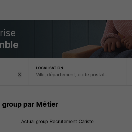
rise
mble
LOCALISATION
l group par Métier
Actual group Recrutement Cariste