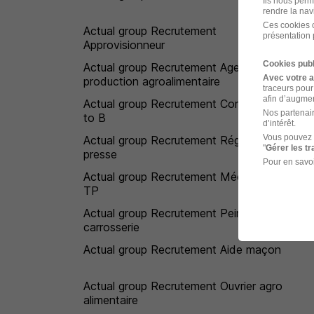
Ils nous perm
rendre la nav
Ces cookies o
Actual group Recrutement
présentation 
Approvisionneur
Cookies publ
Actual group Recrutement Agent de
Avec votre 
production agroalimentaire
traceurs pour
afin d’augmen
Actual group Recrutement Commercial B
Nos partenair
to B
d’intérêt.
Vous pouvez 
Actual group Recrutement Régleur sur
"
Gérer les t
presse
Pour en savoi
Actual group Recrutement Mécanicien
TP
Actual group Recrutement Peintre en
carrosserie
Actual group Recrutement Aide maçon
Actual group Recrutement Ouvrier agro
alimentaire