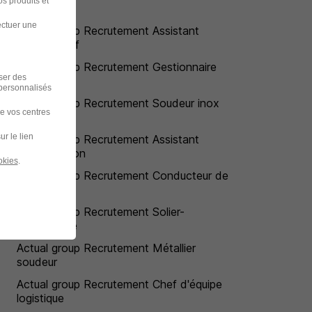
s produits et
charcuterie
ectuer une
Actual group Recrutement Assistant
administratif
Actual group Recrutement Gestionnaire
iser des
back office
 personnalisés
Actual group Recrutement Soudeur inox
de vos centres
ur le lien
Actual group Recrutement Assistant
d'exploitation
okies
.
Actual group Recrutement Conducteur de
chargeuse
Actual group Recrutement Solier-
moquettiste
Actual group Recrutement Métallier
soudeur
Actual group Recrutement Chef d'équipe
logistique