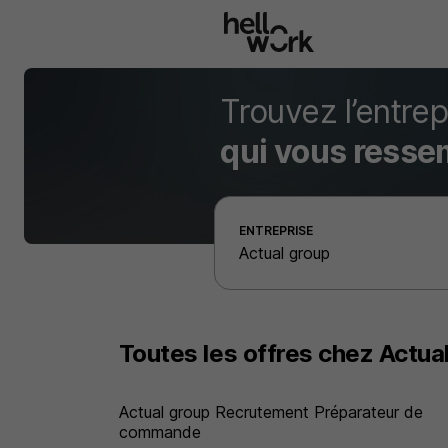
Aller au contenu principal
Trouvez l’entrep
qui vous resse
Effectuer une recherche d'entreprise par localité
ENTREPRISE
Toutes les offres chez Actua
Actual group Recrutement Préparateur de
commande