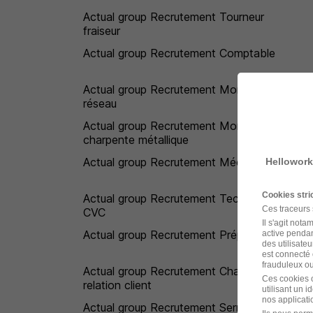
Actual group Recrutement Tourneur
fraiseur
Actual group Recrutement Comptable
Actual group Recrutement Monteur
réseau
Actual group Recrutement Monteur
charpente métallique
Actual group Recrutement Mécanicien
Hellowork
Cookies str
Actual group Recrutement Technicien
Ces traceurs
CVC
Il s'agit not
Actual group Recrutement Préparateur
active pendan
des utilisateu
est connecté 
frauduleux ou 
Actual group Recrutement Chargé de la
Ces cookies o
relation client
utilisant un 
nos applicatio
Actual group Recrutement Serrurier