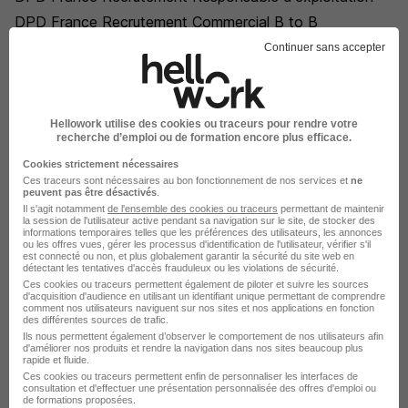
DPD France Recrutement Commercial B to B
DPD France Recrutement Gestionnaire de stock
Continuer sans accepter
DPD France Recrutement Chauffeur-livreur
DPD France Recrutement Coordinateur de service
clients
Hellowork utilise des cookies ou traceurs pour rendre votre
recherche d’emploi ou de formation encore plus efficace.
DPD France Recrutement Agent d'exploitation
DPD France Recrutement Assistant commercial
Cookies strictement nécessaires
Ces traceurs sont nécessaires au bon fonctionnement de nos services et
ne
DPD France Recrutement Technicien informatique
peuvent pas être désactivés
.
Il s'agit notamment
de l'ensemble des cookies ou traceurs
permettant de maintenir
DPD France Recrutement Assistant transport
la session de l'utilisateur active pendant sa navigation sur le site, de stocker des
informations temporaires telles que les préférences des utilisateurs, les annonces
DPD France Recrutement Chef d'agence
ou les offres vues, gérer les processus d'identification de l'utilisateur, vérifier s'il
est connecté ou non, et plus globalement garantir la sécurité du site web en
DPD France Recrutement Assistant logistique
détectant les tentatives d'accès frauduleux ou les violations de sécurité.
Ces cookies ou traceurs permettent également de piloter et suivre les sources
DPD France Recrutement Chargé de recrutement
d'acquisition d'audience en utilisant un identifiant unique permettant de comprendre
comment nos utilisateurs naviguent sur nos sites et nos applications en fonction
des différentes sources de trafic.
Ils nous permettent également d’observer le comportement de nos utilisateurs afin
d'améliorer nos produits et rendre la navigation dans nos sites beaucoup plus
rapide et fluide.
Ces cookies ou traceurs permettent enfin de personnaliser les interfaces de
consultation et d'effectuer une présentation personnalisée des offres d'emploi ou
de formations proposées.
Accueil
Entreprise
Index Entreprise Association