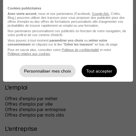
Associations Catégorie
DPD France
Cookies publicitaires
Avec votre accord
, nous et nos partenaires (Facebook,
Google Ads
, Critéo,
Bing,) pouvons utiliser des traceurs pour vous proposer des publicités pour des
offres d’emploi ou des offres de formations personnalisés afin d’augmenter vos
probabilités de trouver rapidement un emploi ou une formation.
Nos partenaires personnalisent ces publicités en fonction de votre navigation, de
Les sites
votre profil et de vos centres d’intérêt.
Vous pouvez à tout moment
paramétrer vos choix
ou
retirer votre
consentement
en cliquant sur le lien "
Gérer les traceurs
" en bas de page.
HelloCV
Pour en savoir plus, consultez notre
Politique de confidentialité
et notre
Helloworkplace
Politique relative aux cookies
.
BDM
Jobijoba
Maformation
Personnaliser mes choix
Tout accepter
Diplomeo
L'emploi
Offres d'emploi par métier
Offres d'emploi par ville
Offres d'emploi par entreprise
Offres d'emploi par mots clés
L'entreprise