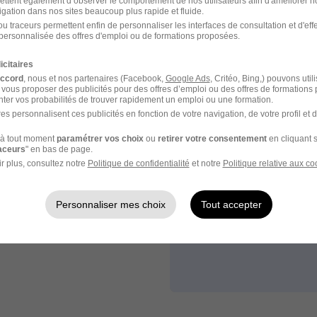
ettent également d’observer le comportement de nos utilisateurs afin d'améliorer no
igation dans nos sites beaucoup plus rapide et fluide.
u traceurs permettent enfin de personnaliser les interfaces de consultation et d'eff
personnalisée des offres d'emploi ou de formations proposées.
icitaires
accord
, nous et nos partenaires (Facebook,
Google Ads
, Critéo, Bing,) pouvons util
e
 vous proposer des publicités pour des offres d’emploi ou des offres de formations
ter vos probabilités de trouver rapidement un emploi ou une formation.
es personnalisent ces publicités en fonction de votre navigation, de votre profil et 
à tout moment
paramétrer vos choix
ou
retirer votre consentement
en cliquant s
 plus dans
raceurs
" en bas de page.
r plus, consultez notre
Politique de confidentialité
et notre
Politique relative aux co
 job.
Personnaliser mes choix
Tout accepter