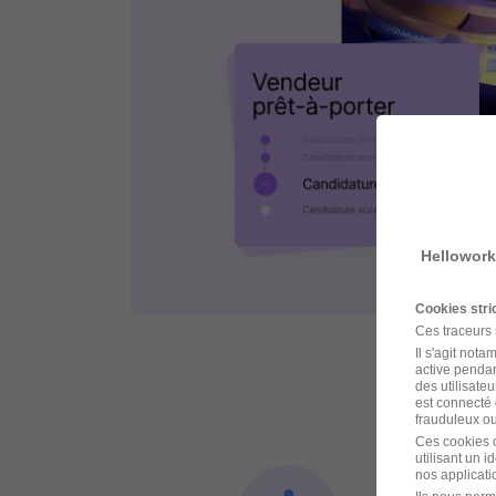
Hellowork
Cookies str
Ces traceurs
Il s'agit not
active pendan
des utilisateu
est connecté 
frauduleux ou 
Ces cookies o
utilisant un 
nos applicatio