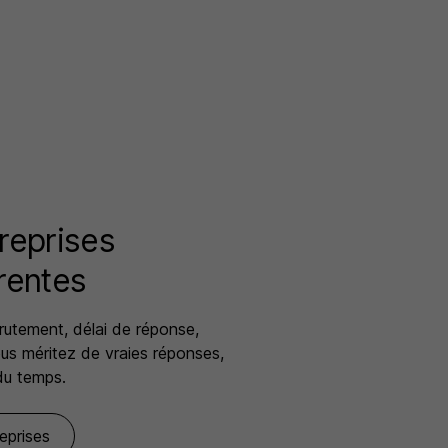
reprises
rentes
rutement, délai de réponse,
s méritez de vraies réponses,
du temps.
reprises