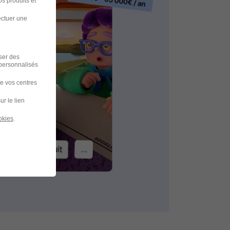
s produits et
ectuer une
iser des
 personnalisés
de vos centres
ur le lien
okies
.