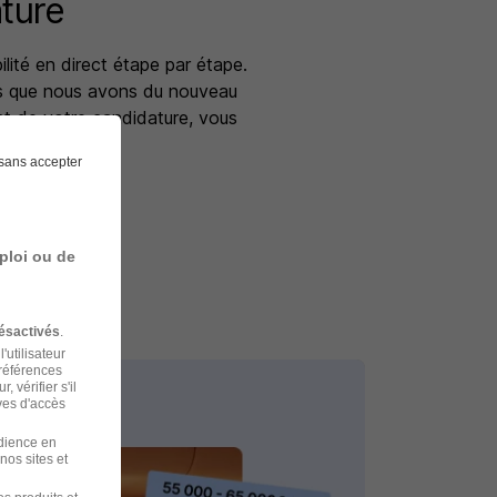
ture
bilité en direct étape par étape.
s que nous avons du nouveau
nt de votre candidature, vous
sans accepter
ndidatures
ploi ou de
ésactivés
.
'utilisateur
préférences
 vérifier s'il
ves d'accès
udience en
nos sites et