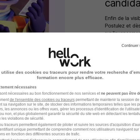
candida
Enfin de la visi
Postulez et dè
sur l'avanceme
êtes prévenu !
Continuer 
Voir mes ca
 utilise des cookies ou traceurs pour rendre votre recherche d’em
formation encore plus efficace.
ictement nécessaires
 sont nécessaires au bon fonctionnement de nos services et
ne peuvent pas être d
amment
de l'ensemble des cookies ou traceurs
permettant de maintenir la session de l
t sa navigation sur le site, de stocker des informations temporaires telles que les 
rs, les annonces ou les offres vues, gérer les processus d'identification de l'utilisateur,
ou non, et plus globalement garantir la sécurité du site web en détectant les tentati
les violations de sécurité.
u traceurs permettent également de piloter et suivre les sources d'acquisition d'a
identifiant unique permettant de comprendre comment nos utilisateurs naviguent sur 
ns en fonction des différentes sources de trafic.