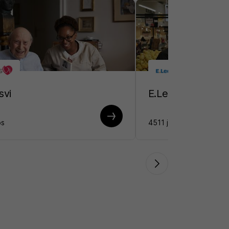
vi
E.Leclerc
bs
4511 jobs